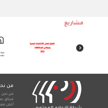
مشاريع
من نح
من نحن
ميثاق عم
أعلن معن