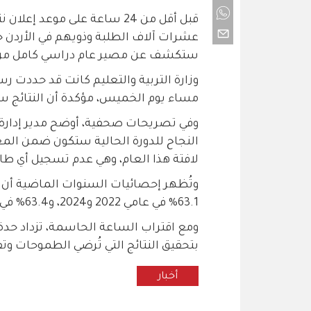
قبل أقل من 24 ساعة على موعد
عشرات آلاف الطلبة وذويهم في الأردن حا
ستكشف عن مصير عام دراسي كامل من ا
وزارة التربية والتعليم كانت قد حددت ر
مساء يوم الخميس، مؤكدة أن النتائج ستُن
وفي تصريحات صحفية، أوضح مدير إدارة ا
النجاح للدورة الحالية ستكون ضمن المع
لافتة هذا العام، وهي عدم تسجيل أي طال
وتُظهر إحصائيات السنوات الماضية أن 
63.1% في عامي 2022 و2024، و63.4% في عام 2023، ما يعكس استقرارًا نسبيًا في أداء الطلبة.
ومع اقتراب الساعة الحاسمة، تزداد حدة 
بتحقيق النتائج التي تُرضي الطموحات وت
أخبار