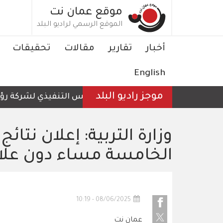
تجاوز
موقع عمان نت
إلى
الموقع الرسمي لراديو البلد
المحتوى
الرئيسي
Main
أخبار
تقارير
مقالات
تحقيقات
navigation
English
موجز راديو البلد
الرئيس التنفيذي لشركة رؤية ع
وزارة التربية: إعلان نتا
الخامسة مساء دون علا
08/06/2025 - 10:19
عمان نت