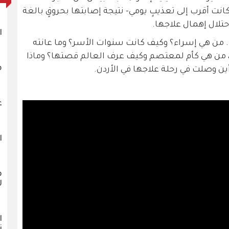
 أقرب إلى تعذيبٍ يومي- نتيجة إصابتها بحروقٍ بالغة
ا
ها. من هي إسراء؟ وكيف كانت سنوات الأسر؟ وما عانته
ا، من هي كأم لمعتصم وكيف عرف العالم قصتها؟ وماذا
م
أين وصلت في رحلة علاجها في الأردن.
ع
ا
ف
ل
ا
ن