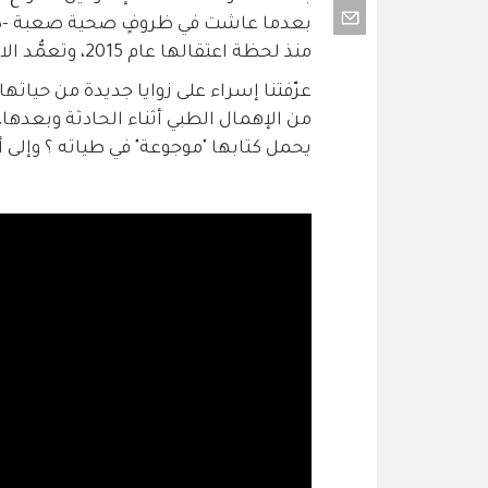
بعدما عاشت في ظروفٍ صحية صعبة -كانت
منذ لحظة اعتقالها عام 2015، وتعمُّد الاحتلال إهمال علاجها.
عرّفتنا إسراء على زوايا جديدة من حيات
من الإهمال الطبي أثناء الحادثة وبعده
يحمل كتابها "موجوعة" في طياته ؟ وإلى 