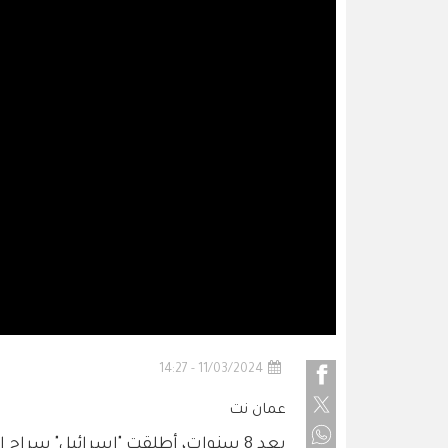
11/03/2024 - 14:27
عمان نت
بعد 8 سنوات، أطلقت "إسرائيل" سر