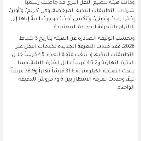
وكانت هيئة تنظيم النقل البري قد خاطبت رسمياً
شركات التطبيقات الذكية المرخصة، وهي "كريم"، و"أوبر"،
و"بترا رايد"، و"جيني"، و"تكسي أف"، " جو جو" داعيةً إياها إلى
الالتزام بالتعرفة الجديدة المعتمدة.
وبحسب الوثيقة الصادرة عن الهيئة بتاريخ 3 شباط
2026، فقد حُددت التعرفة الجديدة لخدمات النقل عبر
التطبيقات الذكية، إذ بلغت فتحة العداد 45 قرشاً خلال
الفترة النهارية و46.2 قرشاً خلال الفترة الليلية، فيما
بلغت التعرفة الكيلومترية 31.6 قرشاً نهاراً و38.9 قرشاً
ليلاً، وحددت تعرفة الانتظار بين 6 و7 قروش للدقيقة
الواحدة.