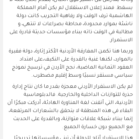
وكأنه يمارس فن السير فوق الحبال، يتقدم بحذر، لكنه لا
يسقط. فمنذ إعلان الاستقلال لم يكن أمام المملكة
الهاشمية ترف الوقت ولا رفاهية التجريب كانت دولة
ناشئة بموارد محدودة، محاطة بصراعات لا تنتهي، و
مطالبة في الوقت ذاته ببناء مؤسسات حديثة قادرة على
الاستمرار.
وربما هنا تكمن المفارقة الأردنية الأكثر إثارة، دولة فقيرة
بالموارد، لكنها غنية بالقدرة على التكيف،على امتداد
العقود الثمانية الماضية، نجح الأردن في ترسيخ نموذج
سياسي مستقر نسبيًا وسط إقليم مضطرب.
لم يكن الاستقرار الأردني معجزة بقدر ما كان نتاج إدارة
حذرة للتوازنات الداخلية والخارجية. فالدبلوماسية
الأردنية، التي أتقنت لغة المناورة الهادئة، أدركت مبكرًا أن
البقاء في هذه المنطقة لا يتحقق بالشعارات المرتفعة،
إنما ببناء شبكة علاقات متوازنة، وبالقدرة على الحديث
مع الجميع دون خسارة الجميع.
هذا الاستقرار أتاح للدولة أن تبني مؤسساتها تدريجيًا.