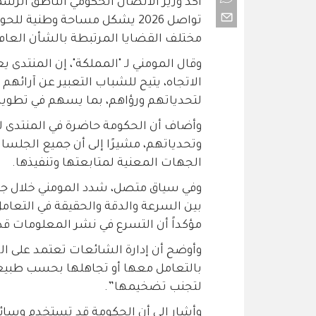
أكد وزير الاتصال الحكومي الناطق الرس
تواصل 2026 يشكل مساحة وطنية ل
مختلف القضايا المرتبطة بالشأن العام.
وقال المومني لـ "المملكة"، إن المنتدى ي
الاتجاه، يتيح للشباب التعبير عن آرائهم
لتحدياتهم ورؤاهم، بما يسهم في تطوير ا
وأضاف أن الحكومة حاضرة في المنتدى لل
وتحدياتهم، مشيرًا إلى أن جميع الجلسات
الجهات المعنية لمتابعتها وتنفيذها.
وفي سياق متصل، شدد المومني خلال جلس
بين السرعة والدقة والحقيقة في التعامل 
مؤكداً أن التسرع في نشر المعلومات ق
وأوضح أن إدارة الشائعات تعتمد على الرص
بالتعامل معها أو تجاهلها بحسب طبيعتها، 
لتجنب تضخيمها”.
وأشار إلى أن الحكومة قد تستخدم وسائل