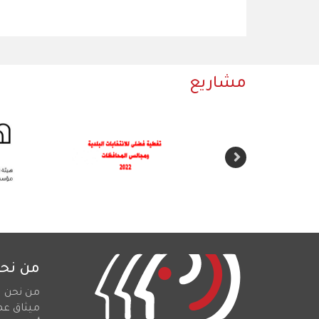
مشاريع
من نح
من نحن
ميثاق عم