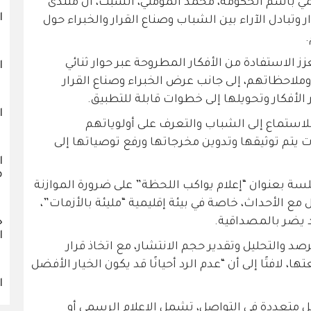
مي باسم الحكومة، محمد المومني، السبت، أن منتدى
ا
لحوار وتبادل الآراء بين الشباب وصناع القرار والخبراء حول
عزز الاستفادة من الأفكار المطروحة عبر حوار ثنائي
ا
 وملاحظاتهم، إلى جانب عرض الخبراء وصناع القرار
لأفكار وتحويلها إلى خطوات قابلة للتطبيق.
ا
استماع إلى الشباب والتعرف على أولوياتهم
 يتم توثيقها وتدوين مخرجاتها ورفع توصياتها إلى
ا
م
ة بعنوان “إعلام يواكب اللحظة” على ضرورة الموازنة
مع الأحداث، خاصة في بيئة إقليمية “مليئة بالأزمات”،
د يضر بالمصداقية.
خ
ا
د والتحليل وتقدير حجم الانتشار، مع اتخاذ قرار
لافتًا إلى أن “عدم الرد أحيانًا قد يكون الخيار الأفضل
ا
 متعددة في التواصل، تشمل الإعلام الرسمي أو