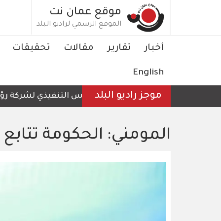
تجاوز
موقع عمان نت
إلى
الموقع الرسمي لراديو البلد
المحتوى
الرئيسي
Main
أخبار
تقارير
مقالات
تحقيقات
navigation
English
موجز راديو البلد
الرئيس التنفيذي لشركة رؤية عم
المومني: الحكومة تتابع