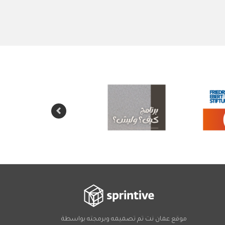
موقع عمان نت تم تصميمه وبرمجته بواسطة