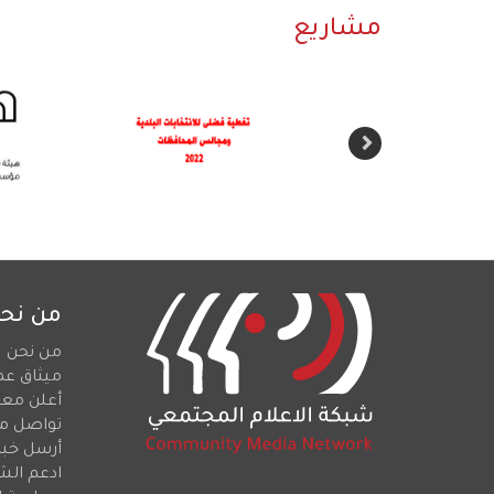
مشاريع
من نح
من نحن
ميثاق عم
أعلن معن
تواصل م
أرسل خبرا
ادعم الش