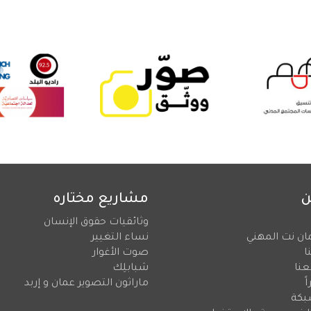
ن
مشاريع مختاره
وثائقيات حقوق الإنسان
ان نت المهني
نساء التغيير
ا
صوت الأغوار
عنا
شبابلِك
ً
ماراثون التصوير عمان و إربد
بكة