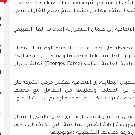
وقعت شركة الكهرباء الوطنية أمس الثلاثاء، اتفاقية مع شركة (Excelerate Energy) العالمية
عائمة لاستخدامها في ميناء الشيخ صباح للغاز الطبيعي
ا
م
لاتفاقية إلى ضمان استمرارية إمدادات الغاز الطبيعي
خ
حافظة على جاهزية البنية التحتية الوطنية لاستقبال
ا
واق العالمية، وإعادة تغييزها وضخها في شبكة الغاز
الوطنية، وذلك مع اقتراب انتهاء عقد الباخرة العائمة الحالية (Energos Force) نهاية حزيران
ا
 سفيان البطاينة، إن الاتفاقية تعكس حرص الشركة على
عي في المملكة وتمكينها من التعامل مع مختلف
م
حطات توليد الكهرباء المحلية أو دعم ترتيبات التعاون
.
ع
يا يضمن استمرارية تشغيل مرافق الغاز الطبيعي المسال
ع وحدة إعادة التغييز الشاطئية، الذي يهدف إلى تطوير
 ورفع كفاءتها التشغيلية وموثوقيتها.
ا