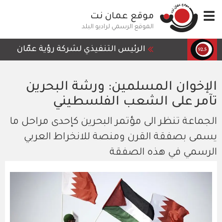
تجاوز
Toggle
موقع عمان نت
إلى
navigation
المحتوى
الموقع الرسمي لراديو البلد
الرئيسي
الرئيس التنفيذي لشركة رؤية عمّان للمع
نقيب أصحاب المطاعم والحلويات عمر عو
الإخوان المسلمين: ورشة البحرين
وزارة الأشغال العامة والإسكان تنهي أ
تآمر على الشعب الفلسطيني
جيش الاحتلال الإسرائيلي يعلن الخميس 
هيئة عمليات التجارة البحرية البريطان
الجماعة تنظر الى مؤتمر البحرين كإحدى مراحل ما
يسمى بصفقة القرن ومنصة للانخراط العربي
يتراجع الخميس، تأثير الكتلة الهوائية ا
الرسمي في هذه الصفقة