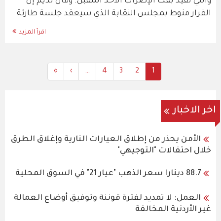
والتي تفيد بفك الإضراب الأحد المقبل. وقال نديم إن
القرار منوط بمجلس النقابة الذي سيعقد جلسة طارئة
اقرأ المزيد
Last
»
Next
›
…
All
4
All
3
Current
All
2
1
Pagination
page
page
Content
Content
Content
page
اخر الاخبار
الأمن يحذر من إطلاق العيارات النارية وإغلاق الطرق
خلال احتفالات "التوجيهي"
88.7 دينارا سعر الذهب "عيار 21" في السوق المحلية
العمل: لا تمديد لفترة قوننة وتوفيق أوضاع العمالة
غير الأردنية المخالفة