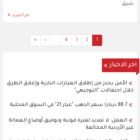
شرق
اقرأ المزيد
Last
»
Next
›
…
All
4
All
3
Current
All
2
1
Pagination
page
page
Content
Content
Content
page
اخر الاخبار
الأمن يحذر من إطلاق العيارات النارية وإغلاق الطرق
خلال احتفالات "التوجيهي"
88.7 دينارا سعر الذهب "عيار 21" في السوق المحلية
العمل: لا تمديد لفترة قوننة وتوفيق أوضاع العمالة
غير الأردنية المخالفة