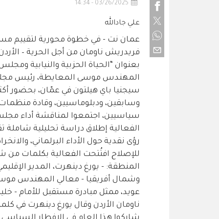
03/26/2025 - 14:34
علي جادالله
عمان نت - في خطوة محورية لتقييم مس
فريدريش ناومان من أجل الحرية – الأردن،
بعنوان “الحياة الحزبية والنيابية ومجلس
المهندس موسى المعايطة، رئيس مجلس 
وسابقين، ودبلوماسيين، وقادة منظمات 
سياسيين، اجتمعوا لمناقشة أداء مجلس 
رؤى نقدية حول الأداء البرلماني، والانخ
للإصلاح افتُتحت الفعالية بكلمات من 
المنطقة: - يورغ دينهرت، المدير الإق
وشمال أفريقيا - معالي المهندس موسى
عويد، ممثل مبادرة مستقبل للأمام - 
ناومان الأردن وقال يورغ دينهرت في كلمته:
شاركوا هذا العام في الإفطار السياسي ا