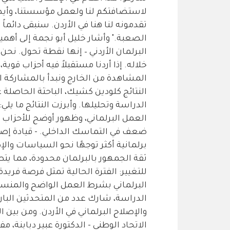
لاستضافتكم لنا ولعمل مؤسستنا، وأيضاً
تقدمونه لنا هنا في الأردن. سنبقى دائم
الصعبة." وأشار خليل أبو نجمة إلى أهمية
البرلمان الأردني – إنها نقطة تحول. نحن
خلاله. إذا أردنا مستقبلاً فيه أحزاب قو
المشاهدة من الخارج ونبدأ بالمشاركة ال
النتائج كلودين كشيك، الباحثة الحاصلة
الدراسة وتحليلها. وأبرزت النتائج ما يل
العمل البرلماني، وظهور أوضح للأحزاب 
ضعف في التماسك الداخلي. - قيادة إصلا
برلمانية أكثر توجهًا نحو السياسات والإ
ثقة الجمهور بالبرلمان محدودة، مما يت
للتغيير: الفترة الحالية تمثل فرصة فريد
البرلماني بشرط العمل الواضح والمنس
الدراسة، شارك عدد من المتحدثين البار
والإصلاح البرلماني في الأردن. ومن بين 
الاتحاد الوطني - الدكتورة عبير دبابنة،