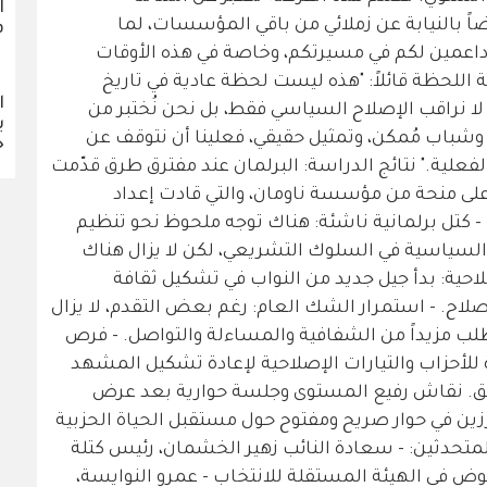
ا
 بالنيابة عن زملائي من باقي المؤسسات، لما
ف
اً داعمين لكم في مسيرتكم، وخاصة في هذه الأوقات
 اللحظة قائلاً: "هذه ليست لحظة عادية في تاريخ
ا
 لا نراقب الإصلاح السياسي فقط، بل نحن نُختبر من
ي
ية، وشباب مُمكن، وتمثيل حقيقي، فعلينا أن نتوقف عن
ح
فعلية." نتائج الدراسة: البرلمان عند مفترق طرق قدّمت
 على منحة من مؤسسة ناومان، والتي قادت إعداد
ي: - كتل برلمانية ناشئة: هناك توجه ملحوظ نحو تنظيم
السياسية في السلوك التشريعي، لكن لا يزال هناك
حية: بدأ جيل جديد من النواب في تشكيل ثقافة
صلاح. - استمرار الشك العام: رغم بعض التقدم، لا يزال
طلب مزيداً من الشفافية والمساءلة والتواصل. - فرص
ة للأحزاب والتيارات الإصلاحية لإعادة تشكيل المشهد
ق. نقاش رفيع المستوى وجلسة حوارية بعد عرض
زين في حوار صريح ومفتوح حول مستقبل الحياة الحزبية
المتحدثين: - سعادة النائب زهير الخشمان، رئيس كتلة
 مفوض في الهيئة المستقلة للانتخاب - عمرو النوايسة،