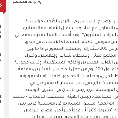
الرابط المختصر
اخ
ار الإصلاح السياسي في الأردن، نظّمت مؤسسة
ا
 بالتعاون مع مبادرة مستقبل للأمام، فعالية بارزة
ص
 النواب العشرون”. وقد أُقيمت الفعالية برعاية معالي
ا
مفوضي الهيئة المستقلة للانتخاب، في فندق
سيجنيا باي هيلتون في عمّان، بحضور أكثر من 200 مشارك. وشملت الحضور نواباً حاليين
مجتمع مدني، ونشطاء شباب، وإعلاميين، وخبراء
ف
النواب العشرين وآفاقه المستقبلية. وكانت محورية
الفعالية إطلاق دراسة تحليلية شاملة تقيّم أول 100 يوم من عمل المجلس العشرين، مقدّمةً
راط الحزبي، وتطلعات الجمهور. كلمات افتتاحية ورؤية
ف
شخصيات بارزة في دعم المسار الديمقراطي في
ليمي لمؤسسة فريدريش ناومان في الشرق الأوسط
ا
 المعايطة، رئيس الهيئة المستقلة للانتخاب - محمد
ا
خليل أبو نجمة، منسق المشاريع في مؤسسة فريدريش
 "يشرفنا كثيراً أن عدداً كبيراً من أعضاء البرلمان
لسنوي. نغتنم هذه الفرصة لنعبر عن امتناننا