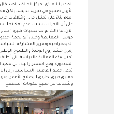
المدير التنفيذي لمركز الحياة – راصد قال
الأردن صحيح هي تجربة قديمة، ولكن مفهوم
اليوم بناءً على تمثيل حزبي وائتلافات ح
على أن الأحزاب، بسبب عدم تمكينها سيا
الآن، ما زالت تواجه تحديات كبيرة." خت
موسى المعايطة وخليل أبو نجمة، جددو
الديمقراطية وتعزيز المشاركة السياسية
رمزي جسّد روح الوحدة والطموح الوطني ن
تمثل هذه الفعالية والدراسة التي أطلقت
المتطورة. ومع استمرار البلاد في تنفيذ ا
يُدعى جميع الفاعلين السياسيين إلى الا
مفترق طرق. طريق الإصلاح الأعمق وترسيخ
وشجاعة من جميع مكونات المجتمع