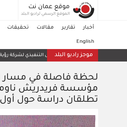
تجاوز
موقع عمان نت
إلى
الموقع الرسمي لراديو البلد
المحتوى
الرئيسي
Main
أخبار
تقارير
مقالات
تحقيقات
navigation
English
موجز راديو البلد
الرئيس التنفيذي لشركة رؤية عمّان لل
لحظة فاصلة في مسار ال
مؤسسة فريدريش ناومان
تطلقان دراسة حول أول 100 يوم من عمل البرلما