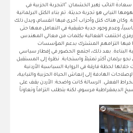
 سعادة النائب زهير الخشمان: "التجربة الحزبية في
ها النيابي هو تجربة حديثة. تم بناء الكتل البرلمانية
زبية. وكان هناك كتل وأحزاب أخرى فيها انقسام، ويدل ذلك
سياً، وعدم وجود جدية حقيقية في التعامل معها حتى
ام رمزي اختتمت الفعالية بكلمات من معالي المهندس
ا فيها التزامهم المشترك بدعم المؤسسات
 البناءة. بعد ذلك، اجتمع الحضور في إفطار سياسي
حو برلمان أكثر تمثيلاً واستجابة. نظرة إلى المستقبل
 خلالها لحظة فارقة في الرواية السياسية الأردنية
لإصلاحات الهادفة إلى إنعاش الحياة الحزبية والنيابية،
نخراط الفعلي. الرسالة كانت واضحة: الأردن يقف على
 الديمقراطية مرسوم، لكنه يتطلب التزاماً وتعاوناً