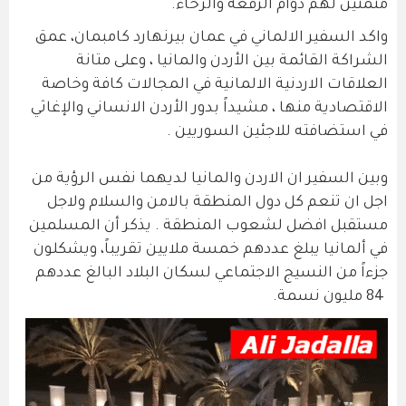
متمنين لهم دوام الرفعة والرخاء.
واكد السفير الالماني في عمان بيرنهارد كامبمان، عمق
الشراكة القائمة بين الأردن والمانيا ، وعلى متانة
العلاقات الاردنية الالمانية في المجالات كافة وخاصة
الاقتصادية منها ، مشيداً بدور الأردن الانساني والإغاثي
في استضافته للاجئين السوريين .
وبين السفير ان الاردن والمانيا لديهما نفس الرؤية من
اجل ان تنعم كل دول المنطقة بالامن والسلام ولاجل
مستقبل افضل لشعوب المنطقة . يذكر أن المسلمين
في ألمانيا يبلغ عددهم خمسة ملايين تقريباً، ويشكلون
جزءاً من النسيج الاجتماعي لسكان البلاد البالغ عددهم
84 مليون نسمة.