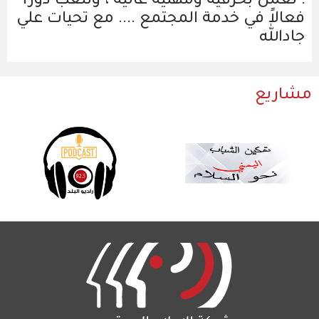
: نعمل بحرفية ومهنية عالية ، ونلعب دوراً
فعالاً في خدمة المجتمع .... مع تحيات علي
جادالله
مشاريع