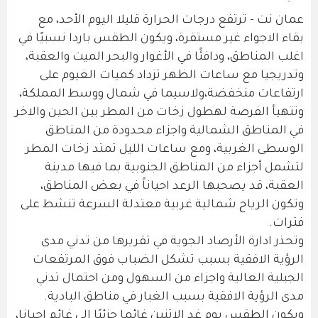
عمان نت - ترتفع درجات الحرارة قليلا اليوم الأحد، مع
بقاء الاجواء غير مستقرة، ويكون الطقس باردا نسبيًا في
اغلب المناطق، ودافئًا في الأغوار والبحر الميت والعقبة،
وتدريجيا مع ساعات الظهر تزداد كميات الغيوم على
ارتفاعات منخفضة،ولاسيما في شمال ووسط المملكة،
وتتهيأ الفرصة لهطول زخات من المطر بين الحين والاخر
في المناطق الشمالية واجزاء محدودة من المناطق
الوسطى الغربية، ومع ساعات الليل تمتد زخات المطر
لتشمل أجزاء من المناطق الجنوبية بما فيها مدينة
العقبة، قد يصحبها الرعد احياناً في بعض المناطق،
وتكون الرياح شمالية غربية معتدلة السرعة تنشط على
فترات.
وتحذر ادارة الأرصاد الجوية في تقريرها من تدني مدى
الرؤية الافقية بسبب تشكل الضباب فوق المرتفعات
الجبلية العالية واجزاء من السهول ومن احتمال تدني
مدى الرؤية الافقية بسبب الغبار في مناطق البادية.
ويكون الطقس يوم غد الاثنين غائما جزئيًا الى غائم احيانا،