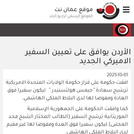
تجاوز
Toggle
موقع عمان نت
إلى
navigation
المحتوى
الموقع الرسمي لراديو البلد
الرئيسي
الأردن يوافق على تعيين السفير
الاميركي الجديد
2025-10-01
افقت حكومة على قرار حكومة الولايات المتحدة الامريكية
ترشيح سعادة " جيمس هولتسنيدر " ليكون سفيرا فوق
العادة ومفوضا لها لدى البلاط الملكي الهاشمي.
كما وافقت الحكومة على الجمهورية الإسلامية
الموريتانية ترشيح السفير (الطالب المختار الشيخ محد
المجتبى) ليكون سفيرا فوق العدة ومفوضا لها غير مقيم
لدى البلاط الملكي الهاشمي.