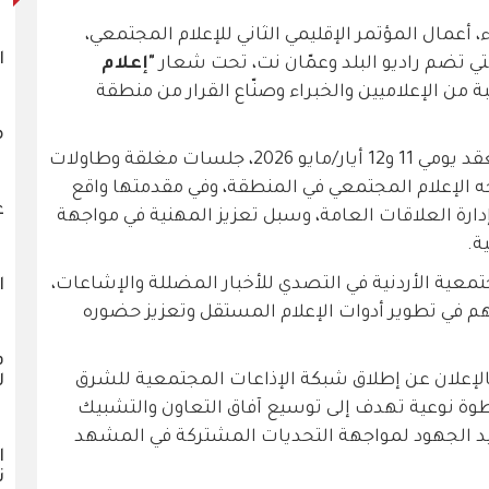
، أعمال المؤتمر الإقليمي الثاني للإعلام المجتمعي،
ا
تي تضم راديو البلد وعمّان نت، تحت شعار
"إعلام
ة من الإعلاميين والخبراء وصنّاع القرار من منطقة
م
ويشهد اليوم الثاني من المؤتمر، الذي يُعقد يومي 11 و12 أيار/مايو 2026، جلسات مغلقة وطاولات
جه الإعلام المجتمعي في المنطقة، وفي مقدمتها واقع
ع
وإدارة العلاقات العامة، وسبل تعزيز المهنية في مواجهة
ة.
معية الأردنية في التصدي للأخبار المضللة والإشاعات،
ا
م في تطوير أدوات الإعلام المستقل وتعزيز حضوره
ف
بالإعلان عن إطلاق شبكة الإذاعات المجتمعية للشرق
ل
طوة نوعية تهدف إلى توسيع آفاق التعاون والتشبيك
د الجهود لمواجهة التحديات المشتركة في المشهد
ا
ن