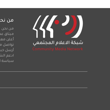
من نح
من نحن
ميثاق عم
أعلن معن
تواصل م
أرسل خبرا
ادعم الش
سياسة ا