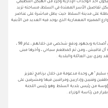
ليكون احد الوحدات الإدارية وجزء من الهيكل التنظيمي
يشكل تفاصيل الأسر الممتدة في السلط، مساحته تزيد
ارجية مطلة على مدينة السلط حيث يطل مباشرة على عناصر
 المميزه المعمارية الذي يوجد فيه العديد من الأبنية
وتضيف ابو سليم " المبنى تم ترميمه من أصحابه وبجهود ودفع شخصي من خلالهم ، عام 98 ،
 آل قاقيش ، ومن ثم كمطعم سياحي ، وآخرها مبنى
 رمزي بين العائلة والبلدية .
 سليم " هي وحدة مدعومة من خلال برنامج تعزيز
وظفين وفنيين وإداريين ومراقبين فيها ومشرفين على
مرؤوسة من رئيس بلدية السلط وهو رئيس اللجنة
رار من رئاسة الوزراء .