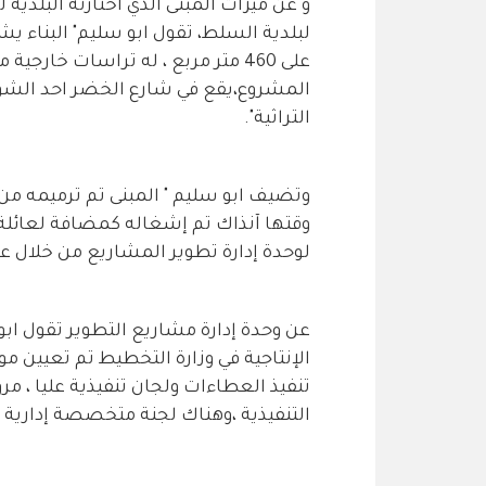
و عن ميزات المبنى الذي اختارته البلدية 
لبلدية السلط، تقول ابو سليم" البناء 
على 460 متر مربع ، له تراسات خ
المشروع،يقع في شارع الخضر احد الشوارع
التراثية".
وقتها آنذاك تم إشغاله كمضافة لعائلة
لوحدة إدارة تطوير المشاريع من خلال عقد
عن وحدة إدارة مشاريع التطوير تقول ابو
الإنتاجية في وزارة التخطيط تم تعيين م
تنفيذ العطاءات ولجان تنفيذية عليا ، 
التنفيذية ،وهناك لجنة متخصصة إدارية بق