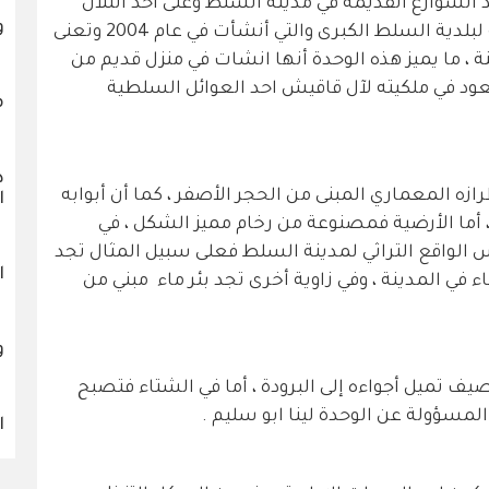
الشوارع القديمة في مدينة السلط وعلى احد التلال
و
تقع وحدة إدارة تطوير المشاريع التابعة لبلدية السلط الكبرى والتي أنشأت في عام 2004 وتعنى
 ، ما يميز هذه الوحدة أنها انشات في منزل قديم من
 السلط التي تعود إلى عام 1864 ويعود في ملكيته لآل قاقيش احد العوائل السلطية
م
د
ازه المعماري المبنى من الحجر الأصفر ، كما أن أبوابه
ا
 أما الأرضية فمصنوعة من رخام مميز الشكل ، في
س الواقع التراثي لمدينة السلط فعلى سبيل المثال تجد
ا
ء في المدينة ، وفي زاوية أخرى تجد بئر ماء مبني من
و
صيف تميل أجواءه إلى البرودة ، أما في الشتاء فتصبح
المسؤولة عن الوحدة لينا ابو سليم .
ا