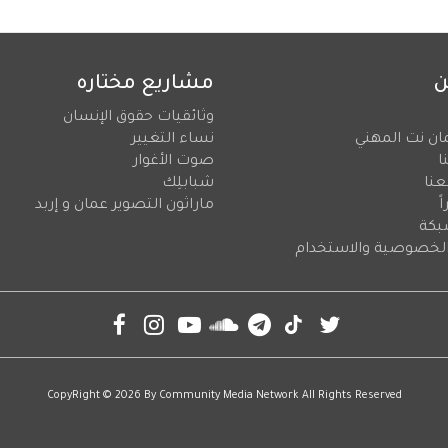
ن
مشاريع مختاره
وثائقيات حقوق الإنسان
ان نت المهني
نساء التغيير
ا
صوت الأغوار
عنا
شبابلِك
ً
ماراثون التصوير عمان و إربد
بكة
لخصوصية والاستخدام
CopyRight © 2026 By
Community Media Network
All Rights Reserved