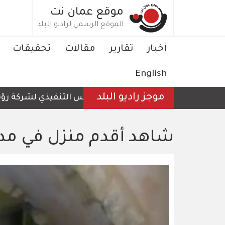
تجاوز
موقع عمان نت
إلى
الموقع الرسمي لراديو البلد
المحتوى
الرئيسي
Main
أخبار
تقارير
مقالات
تحقيقات
navigation
English
موجز راديو البلد
الرئيس التنفيذي لشركة رؤية عمّ
شاهد أقدم منزل في مدي