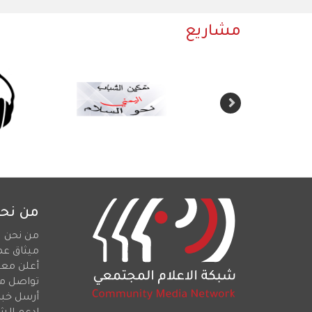
مشاريع
من نح
من نحن
ميثاق عم
أعلن معن
تواصل م
أرسل خبرا