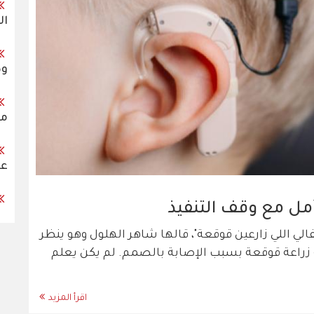
ال
وض
مس
عل
أمل مع وقف التنفيذ
لي اللي زارعين قوقعة"، قالها شاهر الهلول وهو ينظر
زراعة قوقعة بسبب الإصابة بالصمم. لم يكن يعلم
اقرأ المزيد