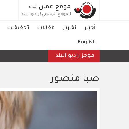
تجاوز
موقع عمان نت
إلى
الموقع الرسمي لراديو البلد
المحتوى
الرئيسي
Main
أخبار
تقارير
مقالات
تحقيقات
navigation
English
موجز راديو البلد
صبا منصور