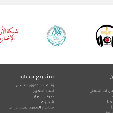
ن
مشاريع مختاره
وثائقيات حقوق الإنسان
ان نت المهني
نساء التغيير
ا
صوت الأغوار
عنا
شبابلِك
ً
ماراثون التصوير عمان و إربد