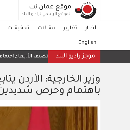
تجاوز
موقع عمان نت
إلى
الموقع الرسمي لراديو البلد
المحتوى
الرئيسي
Main
أخبار
تقارير
مقالات
تحقيقات
navigation
English
موجز راديو البلد
الأردن يستضيف الأربعاء اجتماعا لوزر
وزير الخارجية: الأردن يت
باهتمام وحرص شديدين