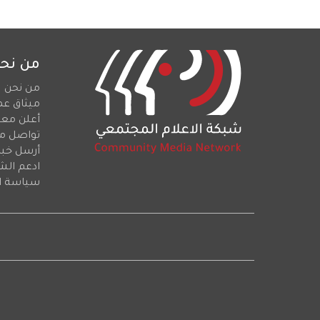
من نح
من نحن
ميثاق عم
أعلن معن
تواصل م
أرسل خبرا
ادعم الش
سياسة ا