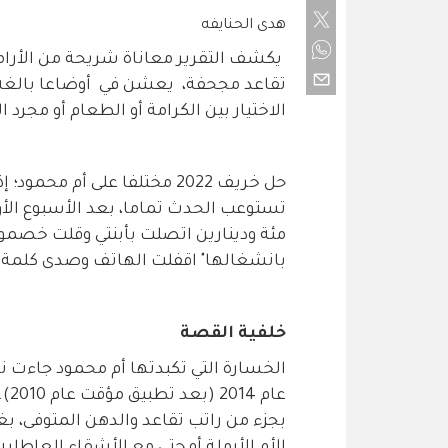
هدى الحنايفه
يكشف التقرير معاناة شريحة من الأرام
تقاعد مجحفة، يعشن في أوضاعا بالغة 
الاختيار بين الكرامة أو الطعام أو مجرد ال
حل خريف 2022 مختلفا على أم 
مئة ودينارين اتصلت بأبنتي وقلت خصمو
بانشغالها" اقفلت الهاتف وصدى كلمة 
خلفية القصة
الخسارة التي تكبدتها أم محمود جاءت ن
بجزء من راتب تقاعد والدهن المتوفى، 
الأم الأرملة أو حتى مع الأشقاء العاطلي