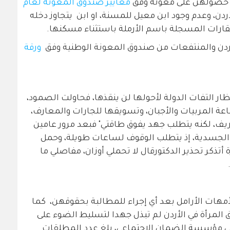
ية حصولهن على معونة وفق
معايير صندوق المعونة لعام
دن، وعدم وجود ابن معيل للمسنة، او ابن يتجاوز دخله
أردن والمنتفعات من صندوق المعونة الوطنية وفق
ورقة
ظار التفات الدولة لأحولها لن ينقذها، فحاولت الصمود،
عة المربيات والأجبان، وتسويقها للجارات والمعارف،
ف، لكنه يتطلب جهد يفوق طاقتي" فبعد مرور عامين
 الجسدية، إذ يتطلب الوقوف لساعات طويلة، وحمل
ة أتذكر تحذير الدكتورقال لا تحملي أوزان، مفاصلي ما
عاما، ولم تتخذ الأمهات الأرامل بعد أي إجراء للمطالبة بحقوقهن، كما
المرأة في الأردن لم تبذل جهدا لتسليط الضوء على
ي مؤسسة الضمان الاجتماعي، بلغ عدد المطلقات