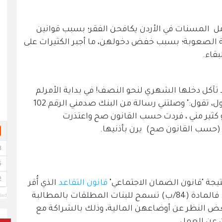
ل المسنات في الأردن يكافحن الفقر؛ بسبب قوانين
الصعوبة؛ بسبب خفض دخولهن، ما أجبر الكثيرات على
بقاء.
محمود؛ إذ تآكل دخلها الشهري لنحو النصف! في بداية الأمرلم
تستوعب الحدث تماما، بعد الأسبوع الأول، تقول:" وصلتني رسالة من البنك صدمني الرقم 102
 كثير مني ، فردت حسب القانون صح واعتذرت
(حسب القانون صح) يرن بأذنيها.
تيجة "قانون الضمان الاجتماعي"
قانون التقاعد
الذي أُقر
عام 2014 (بعد تطبيق مؤقت عام 2010). فالمادة (84/ب) تسمح للبنات المطلقات بالمطالبة
lad
بغض النظر عن أوضاعهن المالية، وذلك بالشراكة مع
ن عن العمل.