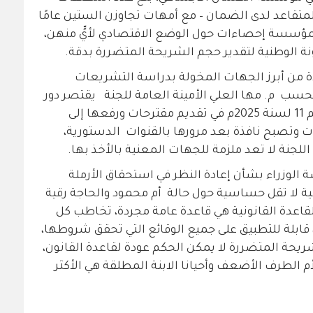
لمتقاعد لدى الضمان – مع أمهات تجاوزن الستين عامًا
2، ولا تتوفر لدى المؤسسة إحصاءات حول الوضع الاقتصادي لأيٍّ منهن،
نة الوطنية لتقدير حجم الشريحة المتضررة بدقة.
ة من أبرز الجهات المخولة بدراسة التشريعات
فحسب م. مها العلي الأمينة العامة للجنة يقتصر دور
اللجنة بموجب المهام المسند إليها رقم 11 لسنة 2025م في تقديم مقترحات ورفعها إلى
 وتصبح نافذة بعد مرورها بالقنوات الدستورية،
للجنة لا تعد ملزمة للجهات المعنية بالأخذ بها.
بت اللجنة في العام 2018 رئاسة الوزراء بشأن إعادة النظر في استحقاق الأرملة
ة لا تقل حساسية حول حالة أم محمود والحاجة رقية
اعدة القانونية هي قاعدة عامة مجردة، تخاطب كل
ابلة للتطبيق على جميع الوقائع التي تحقق شروطها،
حة المتضررة لا يمكن الحكم عودة لقاعدة القانون،
م الطرف الأضعف وأحيانا الابنة المطلقة هي الأكثر