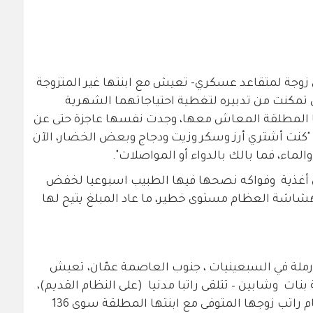
زوجة لمتقاعد عسكري- تعيش مع ابنتها غير المتزوجة
 تستلم 270 دينار أردني تمكنت من تدبيره لتغطية احتياجاتهما الشهرية
ا المطلقة المعاش معها، وجدت نفسها عاجزة حتى عن
 "كنت أشتري أرز وسكر وزيت ودجاج وبعض الخضار، الآن
والماء، فما بالك بالدواء أو المواصلات".
غذية وفواكه نصحها فيها الطبيب اسبوعيا لخفض
هشاشة العظام مستوى خطير، ما عاد المبلغ يتيح لها
 أرملة في السبعينيات ، جنوب العاصمة عمّان، تعيش
 بنات وشابين – تتلقى راتبا مدنيا (على النظام القديم)،
منذ عشرة أعوام، لم يتبقّ لها بعد اقتسام راتب زوجها المتوفى مع ابنتها المطلقة سوى 136