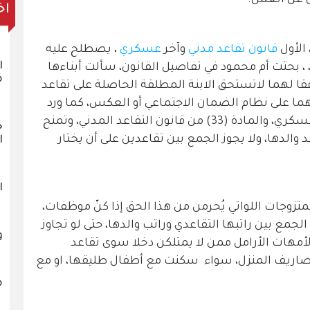
اخ
قانون تقاعد مدني
وآخر
عسكري
، يصطلح عليه
ا
 ، بحثت أم محمود في تفاصيل القانون، سألت أبناءها
م
وفقا لهما لاتستحق الابنة المطلقة الحاصلة على تقاعد
ما على نظام الضمان الاجتماعي أو العكس، كما ورد
من نص المادة 14 من قانون التقاعد العسكري، والمادة (33) من قانون التقاعد المدني، وتمنح
خ
د والدها، ولا يجوز الجمع بين تقاعدين على أن يختار
ا
ا
متزوجات اللواتي يُحرمن من هذا الحق إذا كنّ موظفات،
جمع بين راتبها التقاعدي وراتب والدها، حتى لو تجاوز
و
معاناة الأمهات الأرامل ممن لا يمتلكن دخلا سوى تقاعد
 مصاريف المنزل، سواء سكنت مع أطفال طليقها، او مع
م