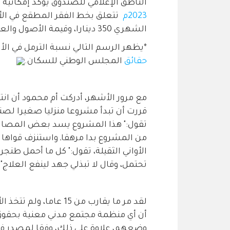
الناطق الإعلامي للصندوق يؤكد إمكان
2023م
تتعلق بخط الفقر المطقع في الأر
الشهري 350 دينارا، وقيمة الأصول والعقارات المسجلة باسم الأرملة باستثناء مسكنها.
*يظهر الرسم التالي نسبة الترمل في ال
حقائق
المجلس الوطني للسكان.
مع مرور الأشهر، أدركت أم محمود أن انت
قررت أن تبدأ مشروعا منزليا صغيرا لصنا
تقول:" هذا المشروع يسد بعض المصاري
من المشروع بدا مرهقاـ واستنزف قواها
الأواني الثقيلة، تقول:" كل ما أحمل طنجر
تحتمل، وقال لا تبذلي جهد لينفع العلاج".
لقد مر ما يقارب من 15 
أن أي منظمة مجتمع مدني معنية بحقوق 
وضعهم، علاوة على ذلك، وفقا لمصدر ف