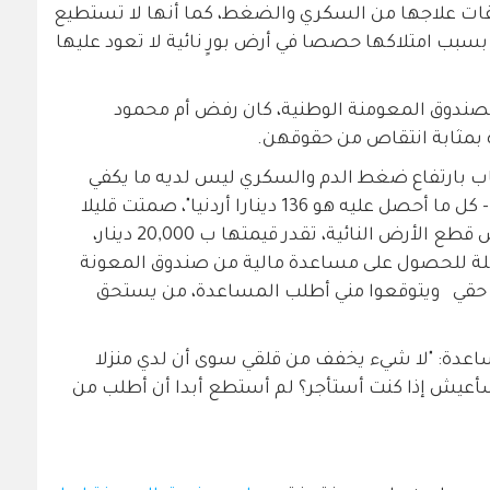
نفقات علاجها من السكري والضغط، كما أنها لا تستطيع
سبب امتلاكها حصصا في أرض بورٍ نائية لا تعود عليها
صندوق المعومنة الوطنية، كان رفض أم محمود
ة بمثابة انتقاص من حقوقهن.
ب بارتفاع ضغط الدم والسكري ليس لديه ما يكفي
لدفع تكاليف رحلته إلى الطبيب والعودة - كل ما أحصل عليه هو 136 دينارا أردنيا"، صمتت قليلا
قبل أن تضيف أن لديها حصصا في بعض قطع الأرض النائية، تقدر قيمتها ب 20,000 دينار،
ؤهلة للحصول على مساعدة مالية من صندوق المعونة
ي حقي ويتوقعوا مني أطلب المساعدة، من يستحق
عدة: "لا شيء يخفف من قلقي سوى أن لدي منزلا
سأعيش إذا كنت أستأجر؟ لم أستطع أبدا أن أطلب من