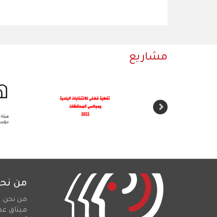
مشاريع
من نح
من نحن
ميثاق عم