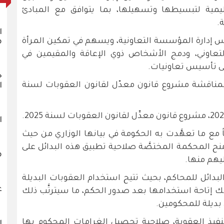
ليمية لتبسيطها وتسهيلها، بما يتوافق مع المبادئ
.
ا
إدارة المؤسسة التعاونية، ويسهم في تمكين المرأة
م
تعاوني، ودمج الأشخاص ذوي الإعاقة والمقيمين في
لى تأسيس تعاونيات.
خ
ناقشة مشروع قانون معدّل لقانون العقوبات لسنة
ا
ا
 مع ما تعهَّدت به الحكومة في بيانها الوزاري من حيث
منح المحكمة المختصَّة صلاحية تطبيق هذه البدائل على
م
يهم منها.
البدائل للمحاكم، بحيث تتيح استخدام العقوبات البديلة
ع
ك إتاحة استخدامها بعد صدور الحكم، ما سيترتَّب ذلك
ى بديلة للمحكومين.
تنفيذ العقوبة، صلاحية تحصيل الغرامات المحكوم بها
ا