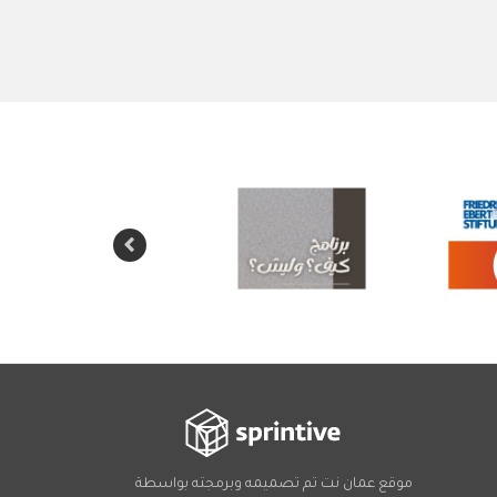
موقع عمان نت تم تصميمه وبرمجته بواسطة