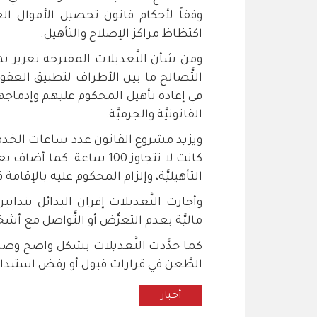
وفقاً لأحكام قانون تحصيل الأموال ال
اكتظاظ مراكز الإصلاح والتأهيل.
ومن شأن التَّعديلات المقترحة تعزيز نهج
التَّصالح ما بين الأطراف لتطبيق العقو
في إعادة تأهيل المحكوم عليهم وإدماجه
القانونيَّة والجرميَّة.
ويزيد مشروع القانون عدد ساعات الخدمة
كانت لا تتجاوز 100 ساعة. ك
التأهيليَّة، وإلزام المحكوم عليه بالإقامة ف
وأجازت التَّعديلات إقران البدائل بتدابي
ماليَّة بعدم التعرُّض أو التَّواصل مع أ
كما حدَّدت التَّعديلات بشكل واضح وصري
الطَّعن في قرارات قبول أو رفض استبدا
أخبار