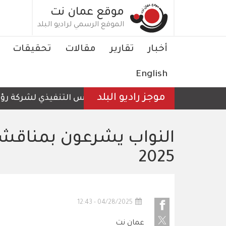
تجاوز
موقع عمان نت
إلى
الموقع الرسمي لراديو البلد
المحتوى
الرئيسي
Main
أخبار
تقارير
مقالات
تحقيقات
navigation
English
موجز راديو البلد
الرئيس التنفيذي لشركة رؤية عم
النواب يشرعون بمناقش
2025
04/28/2025 - 12:43
عمان نت