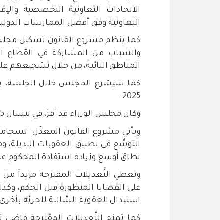
الاتحادات التعاونية التخصصية والإق
التعاونية وفق أفضل الممارسات الدولية
كما ينظم مشروع القانون تشكيل مجلس 
والشباب من المشاركة في القطاع ال
المناطق النائية، من خلال تشجيعهم ع
كما سيشرع المجلس خلال الجلسة، بم
2025.
وكان مجلس الوزراء قد أقرّ، في نيسان 2025، مشروع قانون معدِّل لقانون العقوبات لسنة 2025.
ويأتي مشروع القانون المعدِّل انسجاماً
التوسُّع في تطبيق العقوبات البديلة، و
نطاق أوسع وزيادة استفادة المحكوم عل
وتعطي التَّعديلات المقترحة مزيداً من 
على القضايا المنظورة قبل الحكم، وكذل
استبدال العقوبة السَّالبة للحريَّة بأخر
كما تمنح التَّعديلات المقترحة قاضي 