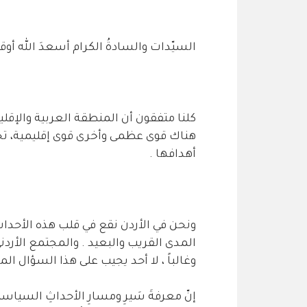
السيّدات والسادةُ الكرام أسعدَ الله أوق
كلنا متفقون أن المنطقة العربية والإق
هناك قوى عظمى وأخرى قوى إقليمية، ت
أهدافها .
ونحن في الأردن نقع في قلب هذه الأحداث 
المدى القريب والبعيد . والمجتمع الأردن
وغالباً ، لا أحد يجيب على هذا السؤال ا
إنّ معرفةَ سَيرِ ومسارِ الأحداثِ السياسيةِ