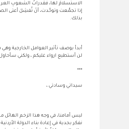
الاستسلامَ لها، فقدراتُ الشعوبِ العربيةِ
إذا تجمَّعت وتوحّدت، أنْ تُفشِلَ أعتى الصف
بذلك.
أبدأ بوصف تأثير العوامل الخارجية وهي 
لن أستطيع ارواء غليكم ، ولكني سأحاول 
***
سيداتي وسادتي ،
ليس أمامنا، في وجه هذا الزخم الهائل م
نفكر بجدية في إعادة بناء الدولة الأردنية