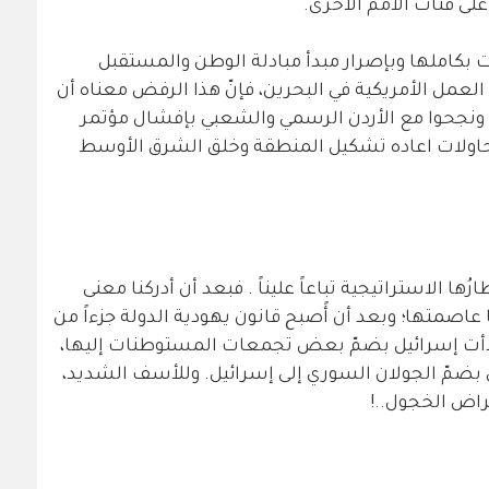
 على فتات الأمم الأخرى.
ت بكاملها وبإصرار مبدأ مبادلة الوطن والمستقبل
العمل الأمريكية في البحرين، فإنّ هذا الرفض معناه أن
م ونجحوا مع الأردن الرسمي والشعبي بإفشال مؤتمر
محاولات اعاده تشكيل المنطقة وخلق الشرق الأوسط
 الاستراتيجية تباعاً عليناً . فبعد أن أدركنا معنى
اصمتها؛ وبعد أن أًصبح قانون يهودية الدولة جزءاً من
بدأت إسرائيل بضمّ بعض تجمعات المستوطنات إليها،
لي بضمّ الجولان السوري إلى إسرائيل. وللأسف الشديد،
تراض الخجول..!