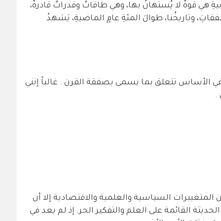
 هي قوةٌ لا يُستهانُ بها، وهي طاقاتٌ وقدراتٌ قادرةٌ،
قاتِ، وتاريخُنا، طوالَ المئةِ عامٍ الماضيةِ، يَشهدُ
في الأساس تتعلق بما يسمى بصفقة القرن . غالباً إنني
.
ن المتغييرات السياسية والعلمية والاقتصادية إلا أن
 الحديثة القائمة على العلم والتفكير الحر. إذ لم يعد في