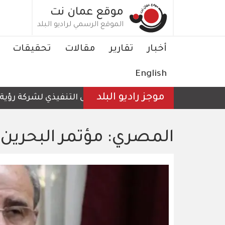
تجاوز
موقع عمان نت
إلى
الموقع الرسمي لراديو البلد
المحتوى
الرئيسي
Main
أخبار
تقارير
مقالات
تحقيقات
navigation
English
موجز راديو البلد
الرئيس التنفيذي لشركة رؤية عمّان ل
المصري: مؤتمر البحري