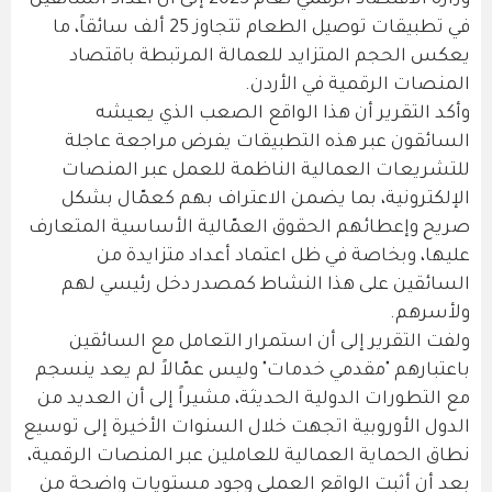
وزارة الاقتصاد الرقمي لعام 2023 إلى أن أعداد السائقين
في تطبيقات توصيل الطعام تتجاوز 25 ألف سائقاً، ما
يعكس الحجم المتزايد للعمالة المرتبطة باقتصاد
المنصات الرقمية في الأردن.
وأكد التقرير أن هذا الواقع الصعب الذي يعيشه
السائقون عبر هذه التطبيقات يفرض مراجعة عاجلة
للتشريعات العمالية الناظمة للعمل عبر المنصات
الإلكترونية، بما يضمن الاعتراف بهم كعمّال بشكل
صريح وإعطائهم الحقوق العمّالية الأساسية المتعارف
عليها، وبخاصة في ظل اعتماد أعداد متزايدة من
السائقين على هذا النشاط كمصدر دخل رئيسي لهم
ولأسرهم.
ولفت التقرير إلى أن استمرار التعامل مع السائقين
باعتبارهم "مقدمي خدمات" وليس عمّالاً لم يعد ينسجم
مع التطورات الدولية الحديثة، مشيراً إلى أن العديد من
الدول الأوروبية اتجهت خلال السنوات الأخيرة إلى توسيع
نطاق الحماية العمالية للعاملين عبر المنصات الرقمية،
بعد أن أثبت الواقع العملي وجود مستويات واضحة من