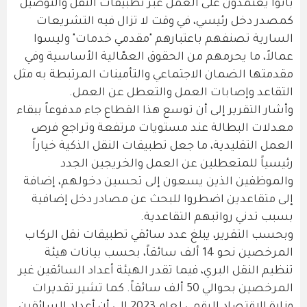
باتوا يعتمدون على العمل عبر تطبيقات النقل والتوصيل
كمصدر دخل رئيسي، في وقت لا تزال فيه التشريعات
السارية تصنفهم باعتبارهم "مقدمي خدمات" وليسوا
عمالاً، ما يحرمهم من الحقوق العمّالية الأساسية وفي
مقدمتها الضمان الاجتماعي والتأمينات المرتبطة به مثل
التقاعد وإصابات العمل والتعطل عن العمل.
وأشار التقرير إلى أن توسع هذا القطاع جاء مدفوعاً ببقاء
معدلات البطالة عند مستويات مرتفعة وتراجع فرص
العمل التقليدية، ما جعل تطبيقات النقل الذكية خياراً
رئيسياً للمتعطلين عن العمل والخريجين الجدد
والموظفين الذين يسعون إلى تحسين دخولهم، إضافة
إلى متقاعدين اضطروا للبحث عن مصادر دخل إضافية
بسبب تدني رواتبهم التقاعدية.
وبحسب التقرير، يبلغ عدد سائقي تطبيقات نقل الركاب
المرخصين نحو 14 ألف سائقاً، بحسب بيانات هيئة
تنظيم النقل البري، فيما تقدر الهيئة أعداد السائقين غير
المرخصين بحوالي 50 ألف سائقاً. كما تشير تقديرات