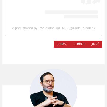
A post shared by Radio alballad 92,5 (@radio_albalad)
أخبار
مقالات
ثقافة