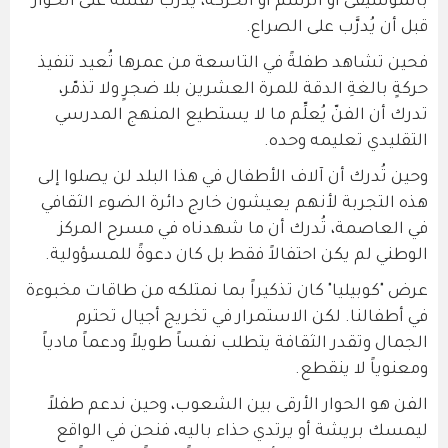
بالموسيقى أو الرسم أو الحركة، يُدرّب نفسَه على الحوار
قبل أن يُدرَّب على الصراع.
فحين تشاهد طفلةً في التاسعة من عمرها تُعيد تنفيذ
حركةٍ بالغةِ الدقة للمرة العشرين بلا ضجرٍ ولا تذمّر،
تدرك أن الفنّ يُعلِّم ما لا يستطيع المنهج المدرسي
التقليدي تعليمه وحده.
وحين تُدرك أن آلاف الأطفال في هذا البلد لن يصلوا إلى
هذه التجربة لأنهم يعيشون خارج دائرة الضوء الثقافي
في العاصمة، تُدرك أن ما شهدناه في مسرح المركز
الوطني لم يكن احتفالاً فقط بل كان دعوةً للمسؤولية.
عرض "كوبيليا" كان تذكيراً بما نمتلكه من طاقات مخبوءة
في أطفالنا. لكن الاستمرار في تخريج أجيال تحترم
الجمال وتقدر الثقافة يتطلب نفساً طويلاً ودعماً مادياً
ومعنوياً لا ينقطع.
الفن هو الحوار الأرقى بين الشعوب، وحين ندعم طفلاً
ليمسك بريشة أو يرتدي حذاء باليه، فنحن في الواقع