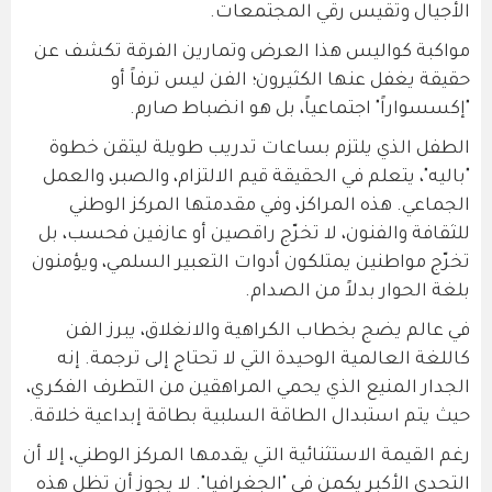
الأجيال وتقيس رقي المجتمعات.
مواكبة كواليس هذا العرض وتمارين الفرقة تكشف عن
حقيقة يغفل عنها الكثيرون؛ الفن ليس ترفاً أو
"إكسسواراً" اجتماعياً، بل هو انضباط صارم.
الطفل الذي يلتزم بساعات تدريب طويلة ليتقن خطوة
"باليه"، يتعلم في الحقيقة قيم الالتزام، والصبر، والعمل
الجماعي. هذه المراكز، وفي مقدمتها المركز الوطني
للثقافة والفنون، لا تخرّج راقصين أو عازفين فحسب، بل
تخرّج مواطنين يمتلكون أدوات التعبير السلمي، ويؤمنون
بلغة الحوار بدلاً من الصدام.
في عالم يضج بخطاب الكراهية والانغلاق، يبرز الفن
كاللغة العالمية الوحيدة التي لا تحتاج إلى ترجمة. إنه
الجدار المنيع الذي يحمي المراهقين من التطرف الفكري،
حيث يتم استبدال الطاقة السلبية بطاقة إبداعية خلاقة.
رغم القيمة الاستثنائية التي يقدمها المركز الوطني، إلا أن
التحدي الأكبر يكمن في "الجغرافيا". لا يجوز أن تظل هذه