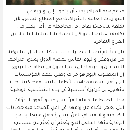
فدعم هذه المراكز يجب أن يتحول إلى أولوية في
الموازنات العامة والشراكات مع القطاع الخاص، لأن
تكلفة بناء مركز ثقافي في محافظة هي أقل بكثير من
تكلفة معالجة الظواهر الاجتماعية السلبية الناتجة عن
الفراغ الثقافي.
تاريخياً، لم تُخلد الحضارات بجيوشها فقط، بل بما تركته
من فن وفكر. واليوم، تقاس نهضة الدول بمدى احترامها
للمبدعين وقدرتها على دمج الفنون في نظامها التربوي.
إن المطلوب اليوم هو حراك وطني لدعم المؤسسات
التي تُعنى بتنمية مواهب الأطفال، ليس فقط كنشاط لا
منهجي، بل كركيزة أساسية في بناء الشخصية الوطنية.
هذا بالضبط ما يفعله الفنّ: يبني جسوراً فوق الهوّات
التي يعجز الكلام عن ردمها. في زمنٍ تتصاعد فيه خطابات
الكراهية والانقسام، الفنّ ليس ردَّ فعلٍ عليها، بل هو
الوقاية منها. الطفل الذي يتعلّم أن يُعبِّر عن مشاعره