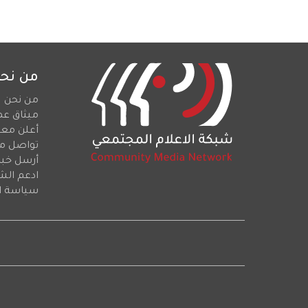
من نح
من نحن
ميثاق عم
أعلن معن
تواصل م
أرسل خبرا
ادعم الش
سياسة ا