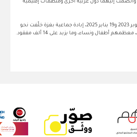
، وانضمت إليهما دول عربية أخرى ومنظمات إقليمية
وبدعم أمريكي ارتكبت إسرائيل، بين 7 أكتوبر 2023 و19 يناير 2025، إبادة جماعية بغزة خلّفت نحو