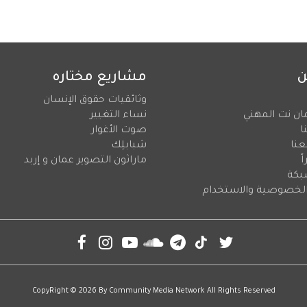
ن
مشاريع مختاره
وثائقيات حقوق الإنسان
ان نت المهني
نساء التغيير
ا
صوت الأغوار
عنا
شبابلِك
ً
ماراثون التصوير عمان و إربد
بكة
لخصوصية والاستخدام
CopyRight © 2026 By
Community Media Network
All Rights Reserved