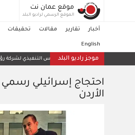
تجاوز
موقع عمان نت
إلى
الموقع الرسمي لراديو البلد
المحتوى
الرئيسي
Main
أخبار
تقارير
مقالات
تحقيقات
navigation
English
موجز راديو البلد
الرئيس التنفيذي لشركة رؤية عم
احتجاج إسرائيلي رسمي ع
الأردن