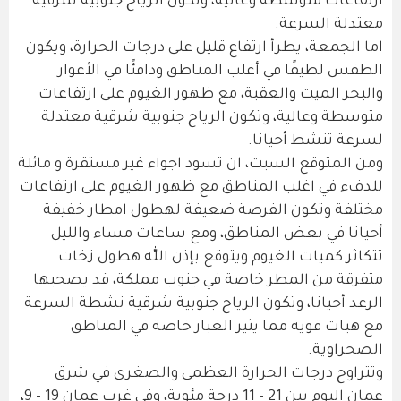
ارتفاعات متوسطة وعالية، وتكون الرياح جنوبية شرقية
معتدلة السرعة.
اما الجمعة، يطرأ ارتفاع قليل على درجات الحرارة، ويكون
الطقس لطيفًا في أغلب المناطق ودافئًا في الأغوار
والبحر الميت والعقبة، مع ظهور الغيوم على ارتفاعات
متوسطة وعالية، وتكون الرياح جنوبية شرقية معتدلة
لسرعة تنشط أحيانا.
ومن المتوقع السبت، ان تسود اجواء غير مستقرة و مائلة
للدفء في اغلب المناطق مع ظهور الغيوم على ارتفاعات
مختلفة وتكون الفرصة ضعيفة لهطول امطار خفيفة
أحيانا في بعض المناطق، ومع ساعات مساء والليل
تتكاثر كميات الغيوم ويتوقع بإذن اللّٰه هطول زخات
متفرقة من المطر خاصة في جنوب مملكة، قد يصحبها
الرعد أحيانا، وتكون الرياح جنوبية شرقية نشطة السرعة
مع هبات قوية مما يثير الغبار خاصة في المناطق
الصحراوية.
وتتراوح درجات الحرارة العظمى والصغرى في شرق
عمان اليوم بين 21 - 11 درجة مئوية، وفي غرب عمان 19 - 9،