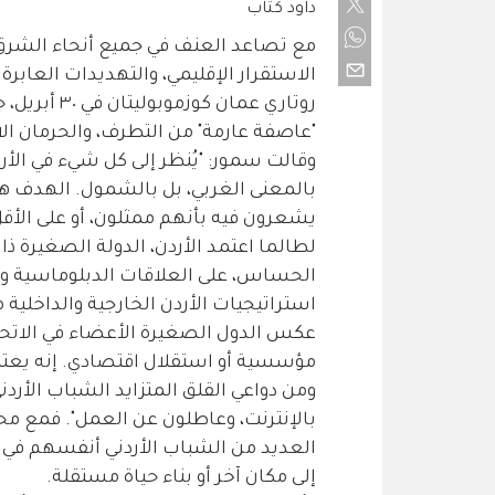
داود كُتاب
مع تصاعد العنف في جميع أنحاء الشرق
الاستقرار الإقليمي، والتهديدات العابرة
روتاري عمان
"عاصفة عارمة" من التطرف، والحرمان ا
وقالت سمور: "يُنظر إلى كل شيء في الأر
بالمعنى الغربي، بل بالشمول. الهدف 
يشعرون فيه بأنهم ممثلون، أو على الأ
لطالما اعتمد الأردن، الدولة الصغيرة ذا
الحساس، على العلاقات الدبلوماسية وال
استراتيجيات الأردن الخارجية والداخلية م
عكس الدول الصغيرة الأعضاء في الاتحاد 
مؤسسية أو استقلال اقتصادي. إنه يعتمد 
ومن دواعي القلق المتزايد الشباب الأردن
بالإنترنت، وعاطلون عن العمل". فمع م
العديد من الشباب الأردني أنفسهم في "فتر
إلى مكان آخر أو بناء حياة مستقلة.