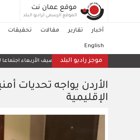
تجاوز
موقع عمان نت
إلى
الموقع الرسمي لراديو البلد
المحتوى
الرئيسي
Main
أخبار
تقارير
مقالات
تحقيقات
navigation
English
موجز راديو البلد
الأردن يستضيف الأربعاء اجتماعا لوزراء خارج
الأردن يواجه تحديات أم
الإقليمية