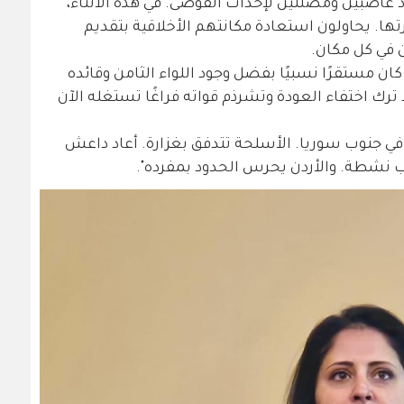
د غاضبين ومضللين لإحداث الفوضى. في هذه الأثناء،
ا. يحاولون استعادة مكانتهم الأخلاقية بتقديم
في كل مكان.
كان مستقرًا نسبيًا بفضل وجود اللواء الثامن وقائده
ترك اختفاء العودة وتشرذم قواته فراغًا تستغله الآن
ي جنوب سوريا. الأسلحة تتدفق بغزارة. أعاد داعش
 نشطة. والأردن يحرس الحدود بمفرده".