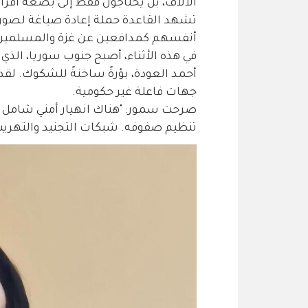
الآلاف، بل يحتاجون فقط إلى بضعة أفرا
تشهد القاعدة حملة إعادة صياغة لصورته
أنفسهم كمدافعين عن غزة والمسلمين 
في هذه الأثناء، أصبح جنوب سوريا، الذي 
أحمد العودة، بؤرةً ساخنةً للشكوك. لقد 
جهات فاعلة غير حكومية.
صرحت سمور: "هناك انهيار أمني شامل ف
تنظيم صفوفه. شبكات التجنيد والتهريب