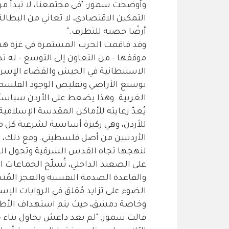
وأوضحت سمور: "في مجتمعنا، لا تبدأ مرح
التمكين الاقتصادي، لا تعاني من البطا
أرضًا خصبة للتطرف."
وقد فاقمت الحرب المستمرة في غزة هذه 
موقفها - من التعاون إلى التوسع - له تدا
الاستيطانية في الجيش والقضاء الإسرائ
توسيع الأراضي وتقليص الوجود الفلسطي
الغربية. وهذا يضغط على الأردن سياسيًا 
يُعدّ رعايته للأماكن المقدسة الإسلامية
للأردن، وهي ركيزة أساسية لشرعية كل 
الأردنيين من أصل فلسطيني. ومع ذلك، يو
لنهجها تجاه القدس الشرقية وتحول الدي
على الصعيد الداخلي، تُسلّح الجماعات 
والقاعدة الصدمة النفسية والعجز المُت
الضوء على تزايد مُقلق في الروايات الإسل
وخاصة دمشق، حيث يتم استهداف الأطفال والم
قالت سمور: "لم يعد داعش يحاول بناء خلا