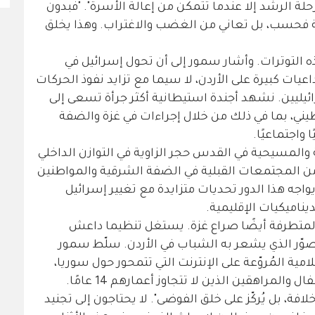
لة الرشد إلا عندما تتمكن من إعالة الأسرة". "فبدون
لة فحسب، بل تعاني من الغضب والاغتراب. وهذا يخلق
التوترات. وأشار سمور إلى أن تحول إسرائيل في
عيات كبيرة على الأردن، لا سيما مع تزايد نفوذ الحركات
يليين. نشهد أجندة استيطانية أكثر جرأة تسعى إلى
ني، بما في ذلك من خلال إجراءات في غزة والضفة
واجتماعيًا.
 والمسيحية في القدس حجر الزاوية في التوازن الداخلي
من المجتمعات القبلية في الضفة الشرقية والمواطنين
اجه هذا الدور تحديات متزايدة مع تغيير إسرائيل
ناميكيات الإقليمية.
المتطرفة أيضًا صراع غزة. يستغل تنظيما داعش
صوّر الذي يشعر به الشباب في الأردن. سلّط سمور
امية المُروّعة على الإنترنت التي تتمحور حول سوريا،
راهقين الذين لا تتجاوز أعمارهم 14 عامًا.
فة، بل يُركّز على خلق الفوضى". لا يحتاجون إلى تجنيد