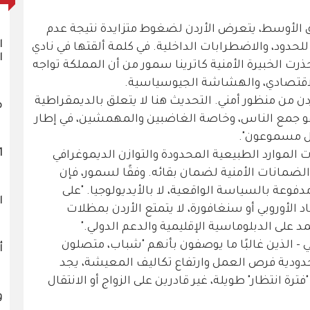
 الأوسط، يتعرض الأردن لضغوط متزايدة نتيجة عدم
ا
 للحدود، والاضطرابات الداخلية. في كلمة ألقتها في نادي
ا
 كوزموبوليتان في ٣٠ أبريل، حذرت الخبيرة الأمنية كاترينا سمور من أن المملكة تواجه
لاقتصادي، والهشاشة الجيوسياسية.
دن من منظور أمني. التحديث هنا لا يتعلق بالديمقراطية
م
هو جمع الناس، وخاصة الغاضبين والمهمشين، في إطار
قل مسموعون".
1121 
ت الموارد الطبيعية المحدودة والتوازن الديموغرافي
ضمانات الأمنية لضمان بقائه. وفقًا لسمور، فإن
دفوعة بالسياسة الواقعية، لا بالأيديولوجيا. "على
ا
الأوروبي أو سنغافورة، لا يتمتع الأردن بمظلات
على الدبلوماسية الإقليمية والدعم الدولي."
ي - الذين غالبًا ما يوصفون بأنهم "شباب، متصلون
أ
حدودية فرص العمل وارتفاع تكاليف المعيشة، يجد
ة انتظار" طويلة، غير قادرين على الزواج أو الانتقال
و