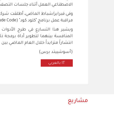
الاصطناعي العمل أثناء جلسات التصفح 
وفي فبراير/شباط الماضي، أطلقت شركة
مراقبة عمل برنامج "كلود كود" (Claude Code) التابع لها عن بُعد.
ويشير هذا التسارع في طرح الأدوات ال
المنافسة بينهما لتطوير أداة برمجة ذكي
انتشاراً متزايداً خلال العام الماضي ب
(أسوشييتد برس)
IT بالعربي
مشاريع