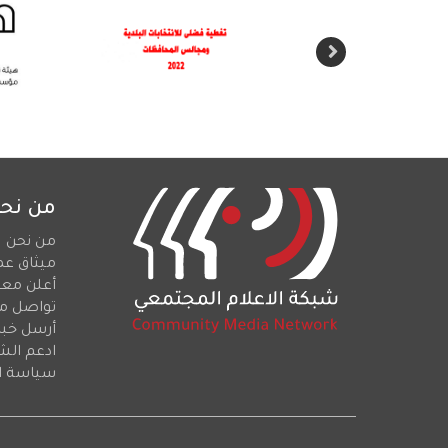
من نح
من نحن
ميثاق عم
أعلن معن
تواصل م
أرسل خبرا
ادعم الش
سياسة ا