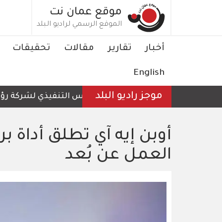
تجاوز
موقع عمان نت
إلى
الموقع الرسمي لراديو البلد
المحتوى
الرئيسي
Main
أخبار
تقارير
مقالات
تحقيقات
navigation
English
موجز راديو البلد
الرئيس التنفيذي لشركة رؤية عم
أوبن إيه آي تطلق أداة ب
العمل عن بُعد