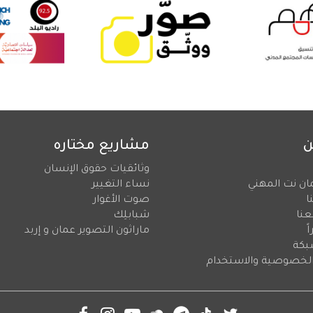
ن
مشاريع مختاره
وثائقيات حقوق الإنسان
ان نت المهني
نساء التغيير
ا
صوت الأغوار
عنا
شبابلِك
ً
ماراثون التصوير عمان و إربد
بكة
لخصوصية والاستخدام