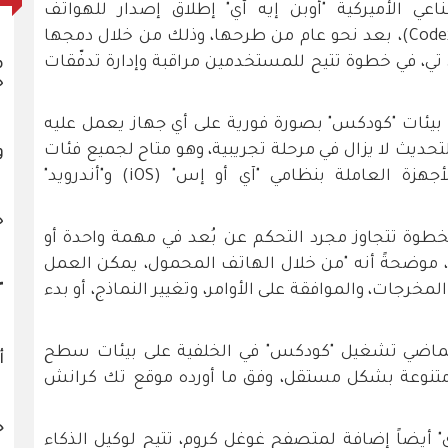
عي الأميركية "أوبن إيه آي" إطلاق إصدار للهواتف
المحمولة من أداة البرمجة "كودكس" (Codex)، بعد نحو عام من طرحها، وذلك من خلال دمجها
تي، في خطوة تتيح للمستخدمين مراقبة وإدارة تدفّقات
م
خ
ة بيئات "كودكس" بصورة فورية على أي جهاز يعمل عليه
حديث لا يزال في مرحلة تجريبية، وهو متاح لجميع فئات
و
مستخدمي "تشات جي بي تي" على الأجهزة العاملة بنظامي "آي أو إس" (iOS) و"أندرويد"
خ
الخطوة تتجاوز مجرد التحكم عن بُعد في مهمة واحدة أو
"، موضحةً أنه "من خلال الهاتف المحمول، يمكن العمل
"
رجات، والموافقة على الأوامر، وتغيير النماذج، أو بدء
لماضي تشغيل "كودكس" في الخلفية على بيئات سطح
أ
 متنوعة بشكل مستقل، وفق ما أورده موقع تك كرانش
ج
 أيضاً إضافة لمتصفح غوغل كروم، تتيح لوكيل الذكاء