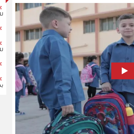
لل
لل
يصع