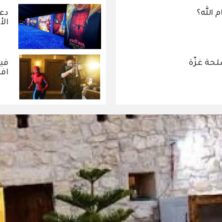
 الله؟
دعو
الأ
حة غزّة
افت