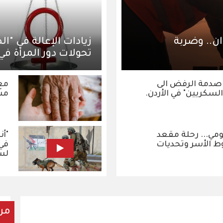
ان.. وضربة
زيادات الإعالة في "ا
تحولات دور المرأة في
 صدمة الرفض الى
مع 
لسكريين" في الأردن.
مس
مي... رحلة مقعد
"أن
الأسر وتحديات
في 
لس
مر