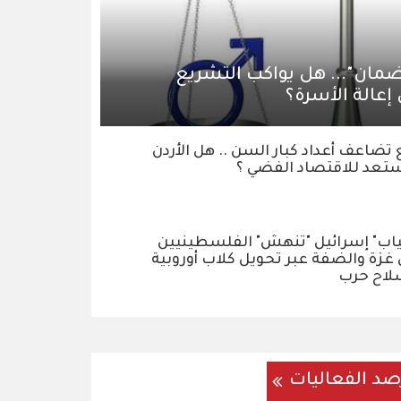
لضمان"... هل يواكب التشريع
 إعالة الأسرة؟
تضاعف أعداد كبار السن .. هل الأردن
تعد للاقتصاد الفضي ؟
ياب" إسرائيل "تنهش" الفلسطينيين
غزة والضفة عبر تحويل كلاب أوروبية
لاح حرب
صد الفعاليات