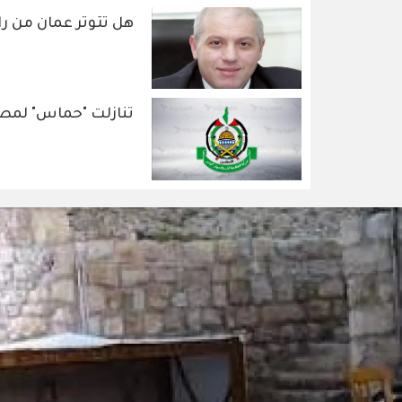
هل تتوتر عمان من رام
تنازلت "حماس" لمصل