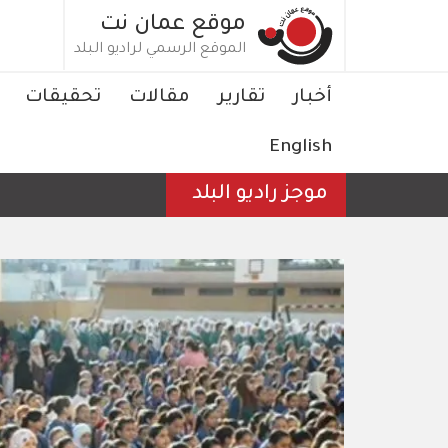
تجاوز
موقع عمان نت
إلى
الموقع الرسمي لراديو البلد
المحتوى
الرئيسي
Main
أخبار
تقارير
مقالات
تحقيقات
navigation
English
موجز راديو البلد