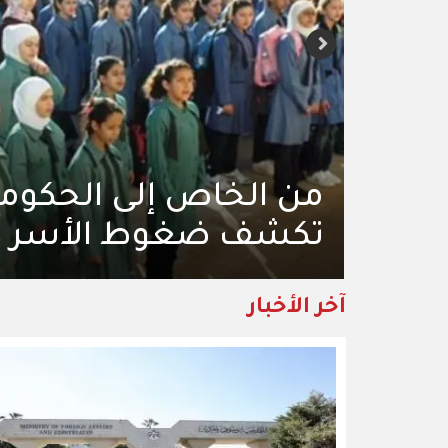
"فتافيت السكر" من ص
أمان "للطلبة السكريين"
آخر الأخبار