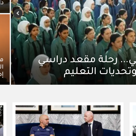
دع
دمة الرفض الى مظلة
مو
ال
 في الأردن.
إص