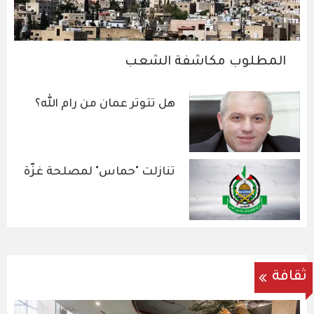
المطلوب مكاشفة الشعب
هل تتوتر عمان من رام الله؟
تنازلت "حماس" لمصلحة غزّة
ثقافة