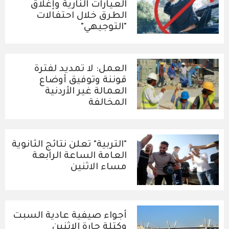
العيارات النارية وإغلاق
الطرق خلال احتفالات
"التوجيهي"
العمل: لا تمديد لفترة
قوننة وتوفيق أوضاع
العمالة غير الأردنية
المخالفة
"التربية" تعلن نتائج الثانوية
العامة الساعة الرابعة
مساء الاثنين
أجواء صيفية عادية السبت
وكتلة حارة الاثنين