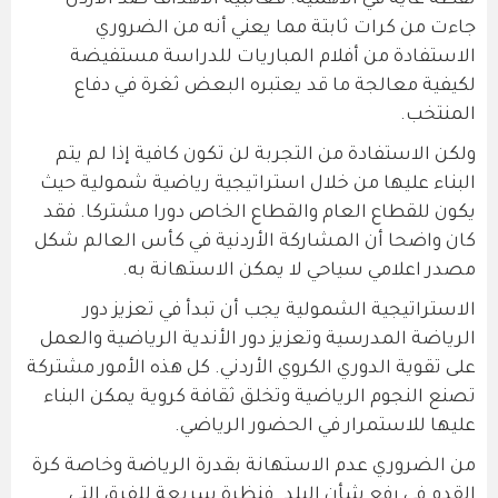
نقطة غاية في الأهمية. فغالبية الأهداف ضد الأردن
جاءت من كرات ثابتة مما يعني أنه من الضروري
الاستفادة من أفلام المباريات للدراسة مستفيضة
لكيفية معالجة ما قد يعتبره البعض ثغرة في دفاع
المنتخب.
ولكن الاستفادة من التجربة لن تكون كافية إذا لم يتم
البناء عليها من خلال استراتيجية رياضية شمولية حيث
يكون للقطاع العام والقطاع الخاص دورا مشتركا. فقد
كان واضحا أن المشاركة الأردنية في كأس العالم شكل
مصدر اعلامي سياحي لا يمكن الاستهانة به.
الاستراتيجية الشمولية يجب أن تبدأ في تعزيز دور
الرياضة المدرسية وتعزيز دور الأندية الرياضية والعمل
على تقوية الدوري الكروي الأردني. كل هذه الأمور مشتركة
تصنع النجوم الرياضية وتخلق ثقافة كروية يمكن البناء
عليها للاستمرار في الحضور الرياضي.
من الضروري عدم الاستهانة بقدرة الرياضة وخاصة كرة
القدم في رفع شأن البلد. فنظرة سريعة للفرق التي