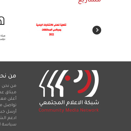
مشاريع
من نح
من نحن
ميثاق عم
أعلن معن
تواصل م
أرسل خبرا
ادعم الش
سياسة ا