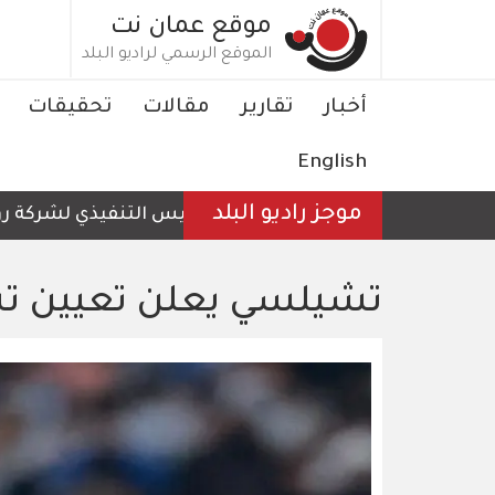
تجاوز
موقع عمان نت
إلى
الموقع الرسمي لراديو البلد
المحتوى
الرئيسي
Main
أخبار
تقارير
مقالات
تحقيقات
navigation
English
موجز راديو البلد
الرئيس التنفيذي لشركة رؤية ع
تشيلسي يعلن تعيين تشا