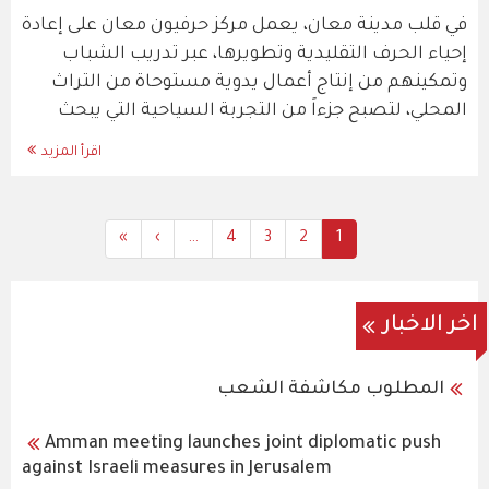
في قلب مدينة معان، يعمل مركز حرفيون معان على إعادة
إحياء الحرف التقليدية وتطويرها، عبر تدريب الشباب
وتمكينهم من إنتاج أعمال يدوية مستوحاة من التراث
المحلي، لتصبح جزءاً من التجربة السياحية التي يبحث
اقرأ المزيد
Last
»
Next
›
…
All
4
All
3
Current
All
2
1
Pagination
page
page
Content
Content
Content
page
اخر الاخبار
المطلوب مكاشفة الشعب
Amman meeting launches joint diplomatic push
against Israeli measures in Jerusalem