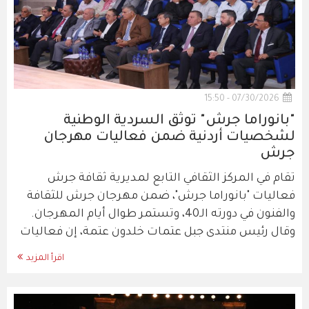
07/30/2026 - 15:50
"بانوراما جرش" توثق السردية الوطنية
لشخصيات أردنية ضمن فعاليات مهرجان
جرش
تقام في المركز الثقافي التابع لمديرية ثقافة جرش
فعاليات "بانوراما جرش"، ضمن مهرجان جرش للثقافة
والفنون في دورته الـ40، وتستمر طوال أيام المهرجان.
وقال رئيس منتدى جبل عتمات خلدون عتمة، إن فعاليات
اقرأ المزيد