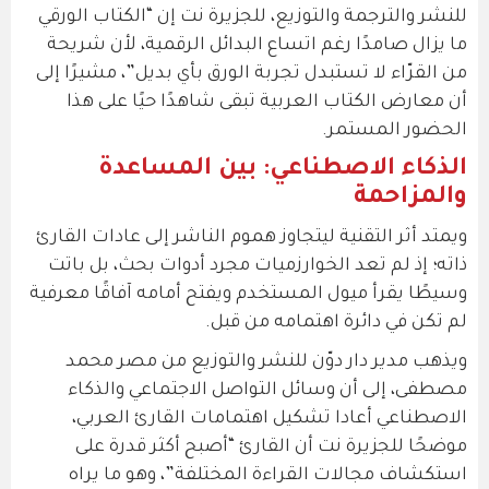
للنشر والترجمة والتوزيع، للجزيرة نت إن “الكتاب الورقي
ما يزال صامدًا رغم اتساع البدائل الرقمية، لأن شريحة
من القرّاء لا تستبدل تجربة الورق بأي بديل”، مشيرًا إلى
أن معارض الكتاب العربية تبقى شاهدًا حيًا على هذا
الحضور المستمر.
الذكاء الاصطناعي: بين المساعدة
والمزاحمة
ويمتد أثر التقنية ليتجاوز هموم الناشر إلى عادات القارئ
ذاته؛ إذ لم تعد الخوارزميات مجرد أدوات بحث، بل باتت
وسيطًا يقرأ ميول المستخدم ويفتح أمامه آفاقًا معرفية
لم تكن في دائرة اهتمامه من قبل.
ويذهب مدير دار دوّن للنشر والتوزيع من مصر محمد
مصطفى، إلى أن وسائل التواصل الاجتماعي والذكاء
الاصطناعي أعادا تشكيل اهتمامات القارئ العربي،
موضحًا للجزيرة نت أن القارئ “أصبح أكثر قدرة على
استكشاف مجالات القراءة المختلفة”، وهو ما يراه