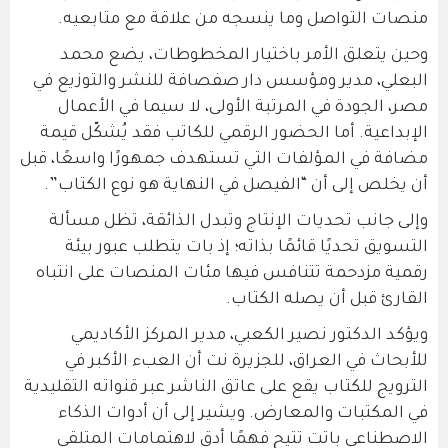
منصات التواصل وما ينسجه من علاقة مع متابعيه.
وحين يتعلق الأمر باختيار المخطوطات، يضع محمد
البعلي، مدير ومؤسس دار صفصافة للنشر والتوزيع في
مصر، الجودة في المرتبة الأولى، لا سيما في الأعمال
الإبداعية. أما الحضور الرقمي للكاتب فقد يُشكّل قيمة
مضافة في المؤلفات التي تستهدف جمهورًا واسعًا، قبل
أن يخلص إلى أن “الفيصل في النهاية هو نوع الكتاب”.
وإلى جانب تحديات الإنتاج وتبدل الذائقة، تظل مسألة
التسويق تحديًا قائمًا بذاته؛ إذ بات يتطلب عبور بيئة
رقمية مزدحمة تتنافس فيها مئات المنصات على انتباه
القارئ قبل أن يصله الكتاب.
ويؤكد الدكتور نصير الكعبي، مدير المركز الأكاديمي
للأبحاث في العراق، للجزيرة نت أن العبء الأكبر في
الترويج للكتاب يقع على عاتق الناشر عبر قنواته التقليدية
في المكتبات والمعارض. ويشير إلى أن أدوات الذكاء
الاصطناعي باتت تتيح فهمًا أدق لاهتمامات المتلقي