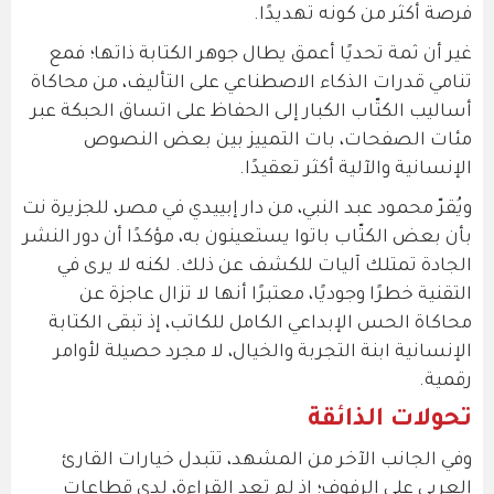
فرصة أكثر من كونه تهديدًا.
غير أن ثمة تحديًا أعمق يطال جوهر الكتابة ذاتها؛ فمع
تنامي قدرات الذكاء الاصطناعي على التأليف، من محاكاة
أساليب الكتّاب الكبار إلى الحفاظ على اتساق الحبكة عبر
مئات الصفحات، بات التمييز بين بعض النصوص
الإنسانية والآلية أكثر تعقيدًا.
ويُقرّ محمود عبد النبي، من دار إبييدي في مصر، للجزيرة نت
بأن بعض الكتّاب باتوا يستعينون به، مؤكدًا أن دور النشر
الجادة تمتلك آليات للكشف عن ذلك. لكنه لا يرى في
التقنية خطرًا وجوديًا، معتبرًا أنها لا تزال عاجزة عن
محاكاة الحس الإبداعي الكامل للكاتب، إذ تبقى الكتابة
الإنسانية ابنة التجربة والخيال، لا مجرد حصيلة لأوامر
رقمية.
تحولات الذائقة
وفي الجانب الآخر من المشهد، تتبدل خيارات القارئ
العربي على الرفوف؛ إذ لم تعد القراءة، لدى قطاعات