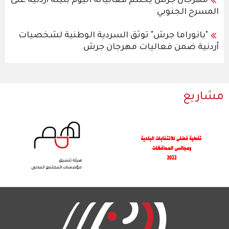
مهرجان جرش يختتم فعالياته اليوم بليلة أردنية على
المسرح الجنوبي
"بانوراما جرش" توثق السردية الوطنية لشخصيات
أردنية ضمن فعاليات مهرجان جرش
مشاريع