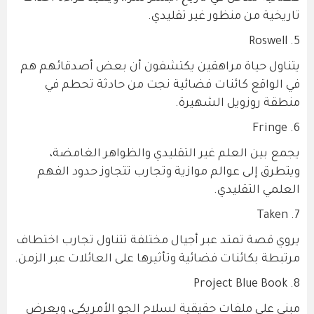
تاريخية من منظور غير تقليدي.
5. Roswell
يتناول حياة مراهقين يكتشفون أن بعض أصدقائهم هم
في الواقع كائنات فضائية نجت من حادثة تحطم في
منطقة روزويل الشهيرة.
6. Fringe
يجمع بين العلم غير التقليدي والظواهر الغامضة،
ويتطرق إلى عوالم موازية وتجارب تتجاوز حدود الفهم
العلمي التقليدي.
7. Taken
يروي قصة تمتد عبر أجيال مختلفة تتناول تجارب اختطاف
مرتبطة بكائنات فضائية وتأثيرها على العائلات عبر الزمن.
8. Project Blue Book
مبني على ملفات حقيقية لسلاح الجو الأمريكي، ويعرض