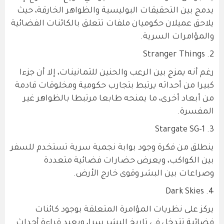
يدمج بين التحقيقات البوليسية والظواهر الخارقة، حيث
يلاحق عميلان حكوميان ملفات تتعلق بالكائنات الفضائية
والمؤامرات السرية.
2. Stranger Things
رغم أنه يمزج بين الرعب والحنين للثمانينات، إلا أن جزءا
كبيرا من أحداثه يرتبط بتجارب حكومية ومخلوقات قادمة
من أبعاد أخرى، ما يمنحه طابعا مرتبطا بالظواهر غير
المفسرة.
3. Stargate SG-1
ينطلق من فكرة وجود بوابة نجمية سرية تستخدم للسفر
بين الكواكب، ويعرض حضارات فضائية متعددة
وصراعات بين البشر وقوى خارج الأرض.
4. Dark Skies
يركز على نظريات المؤامرة المتعلقة بوجود كائنات
فضائية تتدخل في تاريخ البشر سرا، ويعيد قراءة أحداث