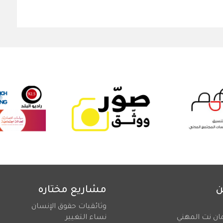
ن
مشاريع مختاره
وثائقيات حقوق الإنسان
ان نت المهني
نساء التغيير