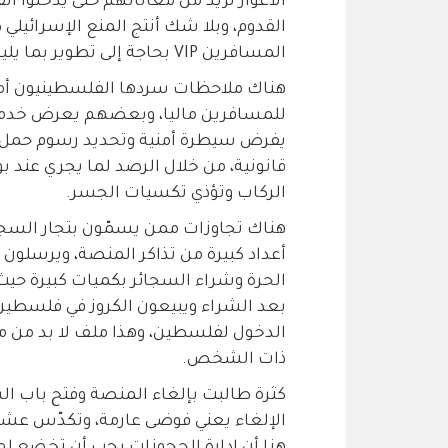
الأغوار تزيد من معاناتهم حتى يدخلوا ا
القدوم، وبلا شك أنتج المنع الإسرائيلي 
المسافرين VIP بحاجة إلى تطوير بما يليق بالمسمى وامتيازاته.
هناك ملاحظات سردها الفلسطينيون أما
للمسافرين ماليا، وبعضهم يعرض خدمات
يفرض سيطرة أمنية وتحديد رسوم حمل ال
قانونية، من خلال الرصد لما يجري عند
الركاب وتؤذي تكسيات الجسر.
هناك تجاوزات ممن يسمّون بتجار السجا
أعداد كبيرة من تذاكر المنصة، ويرسلون 
الدخول لفلسطين، وهذا ملف لا بد من مع
ذات الشخص.
كثرة طالبت بإلغاء المنصة وفتح باب الس
الإلغاء يعني فوضى عارمة، وتكدّس عشر