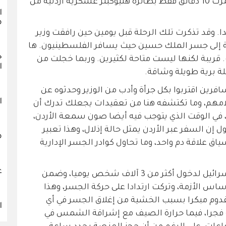
سافرت مرة إلى فلسطين، والرحلة استمرت 10 دقائق فقط بطائرة هليوكبتر عسكرية أردنية من
ا
م
 وقد تذكرت تلك الرحلة قبل يومين حين رافقت وزير
غتة إلى جسر الملك حسين حيث يسافر الفلسطينيون. ها
خ
ريبة لكنها ليست متاحة لكثيرين. وربما خجلت من
ا
لة برية طويلة وشاقة.
رين اقتربوا بكل جرأة وأدب من الوزير وحدثوه عن
ا
لامهم، وما تكتشفه هنا من تعقيدات يجعلك تدرك أن
في الوقت الذي يتوجب فيه أيضا صون سمعة الأردن،
 إن السفر عبر الأردن يمثل حالة إذلال، وهذا تعبير
م
ق علاقة دم واحد، وما تحاول كوادر الجسر الإدارية
ع
تتشكل عقدة الجسر أساسا، من منع إسرائيل لدخول أكثر من 3 آلاف شخص يوميا، وضمن
س الأزمة، وتركت ارتدادا على حركة الجسر، وهذا
قدوم مبكرا بسبب الخشية من إغلاق الجسر في أي
ا
 فجرا، فيما حرارة الصيف مع إشراقة الشمس في