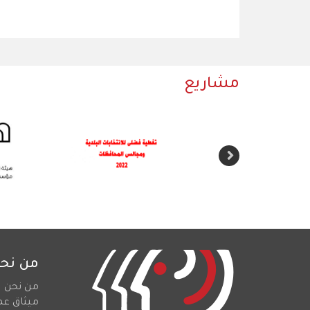
مشاريع
من نح
من نحن
ميثاق عم