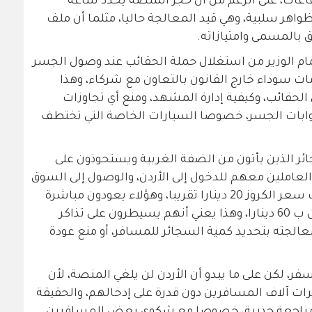
لقاعات، على الرغم من أن حجز المنصة يحدد ساعة
ظواهر سلبية، وهي قيد المعالجة حاليا، مثلما أن ملف
م الوزير من استغلال حملة الحقائب عند وصول الجسر
 سوداء خارج القانون بالتعاون مع شركاء، وهذا
حقائب، وكيفية إدارة المشهد، ومنع أي تجاوزات
 بوابات الجسر، خصوصا السيارات الخاصة التي تختطف
ئر الذين يأتون من الضفة الغربية ويستحوذون على
العاملين معهم للدخول إلى الأردن، والوصول إلى السوق
الحرة وشراء السجائر بكميات كبيرة حيث سعر الكروز 20 دينارا تقريبا، وهؤلاء يعودون مباشرة
بعد الشراء ويبيعون الكروز في فلسطين ب 60 دينارا، وهذا يعني أنهم يسيطرون على تذاكر
الجته بتحديد كمية السجائر للمسافر، أو منع عودة
فر، لكن على ما يبدو أن الأردن لن يلغي المنصة، لأن
ات آلاف المسافرين دون قدرة على إدخالهم، والحقيقة