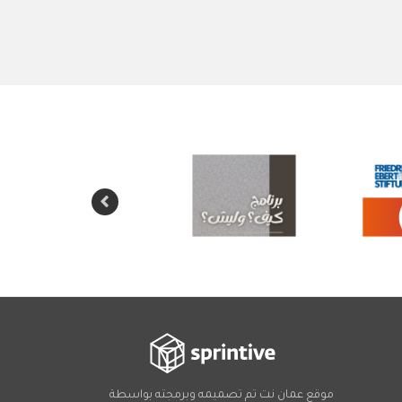
موقع عمان نت تم تصميمه وبرمجته بواسطة