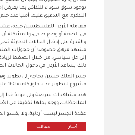
هنا أن إدارة الحجوزات يجب أن تخضع
بوجود سوق سوداء للتذاكر، بما يفرض إ
التذكرة، مع التدقيق عليها أمنيا عند ختم
معاملة الأردن للفلسطينيين جيدة، عشرات
في الضفة أو وضع صحي، والمشكلة أن أغل
والقدرة على إدخال الحالات الطارئة تعني
مشهد مرهق خصوصا أن حجوزات المنصة 
إلى حل سياسي، من خلال الضغط لزيادة
ذلك يساعد الأردن في دخول الحالات الطا
جسر الملك حسين بحاجة إلى تطوير، وهن
مشروع للتطوير قد تتجاوز كلفته 160 مليون دينار، ولا حل في هذا المشهد سوى الاستثمار.
هذه مشاهدات سريعة ولي عودة غدا إلى ت
الملاحظات، ووجه بحلها تخفيفا عن الف
عقدة الجسر ليست أردنية، ولا يقسو الم
أخبار
مقالات