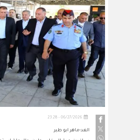
06/27/2026 - 23:28
الغد-ماهر ابو طير