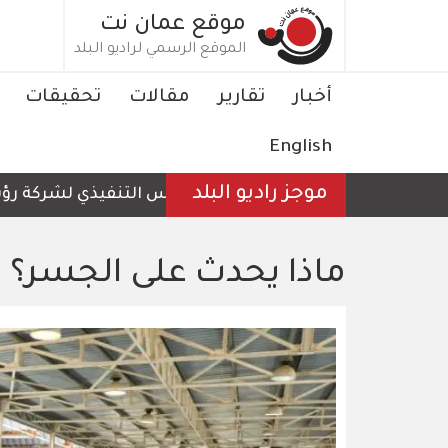
تجاوز
موقع عمان نت
إلى
الموقع الرسمي لراديو البلد
المحتوى
الرئيسي
Main
أخبار
تقارير
مقالات
تحقيقات
navigation
English
موجز راديو البلد
الرئيس التنفيذي لشركة رؤية عمّا
ماذا يحدث على الجسر؟