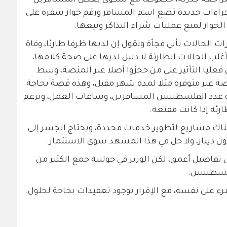
 لمراجعة جذرية، خصوصا مع شكوى بعض المسافرين
جراءات جديدة تضع اسم المسافر ورقم جواز سفره على
 الجواز لمنع عمليات شراء التذاكر وبيعها.
 الحالات تأتي فجأة وتقول إن لديها ظرفا طارئا، وفاة
ب الحالات الطارئة لا دليل لديها على صحة كلامها،
 فعليا التأثير على من حجزوا أصلا عبر المنصة، وسط
غير متوفرة مثلا لمدة شهر مقبل، وهذه قصة بحاجة
 عدد الفلسطينيين المسافرين، وساعات العمل، وبرغم
رئة إذا كانت مقنعة.
اك مشاريع لتطوير خدمات محددة، ويحتاج الجسر إلى
فاصيل أعمق، لكن الوزير في جولتيه جمع الكثير من
لسطينيين.
رء على نفسه، مع الإقرار بوجود تعقيدات بحاجة لحلول.