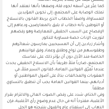
يستثني فيها من يشاء بحريته الكاملة.
كما عبّر عن أسفه لجوء قلة، وصفها بأنها تعتقد أنها
تملك الوصاية على المجتمع، إلى تخوين المؤيدين
للمساواة، واصفاً الخطاب الذي يربط القانون بالانسلاخ
أو التوطين بأنه خطاب لا يليق بالمعارضين، ودعاهم إلى
الإفصاح عن السبب الحقيقي للمعارضة وهو رفضهم
لتوريث الإناث حصة مساوية للذكور.
وأشار زيادين إلى أن المسيحيين يمارسون شعائرهم
وطقوسهم من زواج وطلاق وعماد وفق قوانينهم
الخاصة منذ الأزل دون أن يؤثر ذلك على تماسك
المجتمع، ضارباً مثلاً طريفاً بأن الانسلاخ الحقيقي يحدث
عندما تُفرّق القوانين العامة، كقانون السير مثلاً، في
العقوبات والمخالفات بناءً على أصول المواطنين أو
أديانهم، بينما القوانين العامة يجب أن تنطبق بالتساوي
مطلقاً.
وفي الختام، شدد على رفض الصوت العالي والالتزام بقرار
الأغلبية، مقترحاً أنه في حال عدم وضوح رأي الأغلبية، فإن
الذهاب إلى استفتاء عام والقبول بنتيجته هو الحل