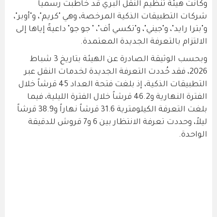
وكانت هيئة تنظيم النقل البري قد خاطبت رسمياً
شركات التطبيقات الذكية المرخصة، وهي "كريم"، و"أوبر"،
و"بترا رايد"، و"جيني"، و"تكسي أف"، " جو جو" داعيةً إياها إلى
الالتزام بالتعرفة الجديدة المعتمدة.
وبحسب الوثيقة الصادرة عن الهيئة بتاريخ 3 شباط
2026، فقد حُددت التعرفة الجديدة لخدمات النقل عبر
التطبيقات الذكية، إذ بلغت فتحة العداد 45 قرشاً خلال
الفترة النهارية و46.2 قرشاً خلال الفترة الليلية، فيما
بلغت التعرفة الكيلومترية 31.6 قرشاً نهاراً و38.9 قرشاً
ليلاً، وحددت تعرفة الانتظار بين 6 و7 قروش للدقيقة
الواحدة.